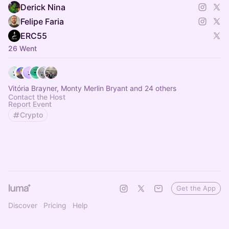
Derick Nina
Felipe Faria
ERC55
26 Went
Vitória Brayner, Monty Merlin Bryant and 24 others
Contact the Host
Report Event
Crypto
Get the App
Discover
Pricing
Help