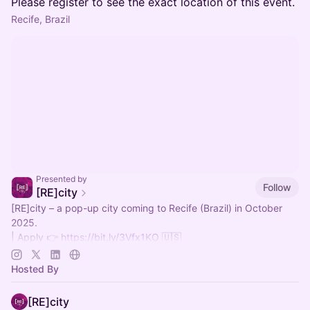
Please register to see the exact location of this event.
Recife, Brazil
Presented by
Follow
[RE]city
[RE]city – a pop-up city coming to Recife (Brazil) in October
2025.
| Apply 👉
https://bit.ly/3Vfx1KO
🇺🇸
| Inscreva-se 👉
http://bit.ly/4gvtQZa
🇧🇷
| Telegram 🛫
https://t.me/+ZI_VXMMK4y0wMTIx
Hosted By
[RE]city