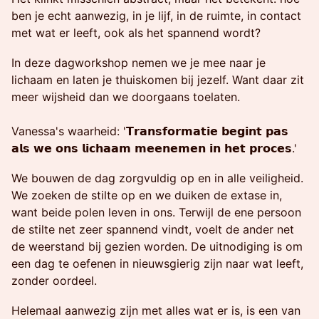
ben je echt aanwezig, in je lijf, in de ruimte, in contact
met wat er leeft, ook als het spannend wordt?
In deze dagworkshop nemen we je mee naar je
lichaam en laten je thuiskomen bij jezelf. Want daar zit
meer wijsheid dan we doorgaans toelaten.
Vanessa's waarheid: '𝗧𝗿𝗮𝗻𝘀𝗳𝗼𝗿𝗺𝗮𝘁𝗶𝗲 𝗯𝗲𝗴𝗶𝗻𝘁 𝗽𝗮𝘀
𝗮𝗹𝘀 𝘄𝗲 𝗼𝗻𝘀 𝗹𝗶𝗰𝗵𝗮𝗮𝗺 𝗺𝗲𝗲𝗻𝗲𝗺𝗲𝗻 𝗶𝗻 𝗵𝗲𝘁 𝗽𝗿𝗼𝗰𝗲𝘀.'
We bouwen de dag zorgvuldig op en in alle veiligheid.
We zoeken de stilte op en we duiken de extase in,
want beide polen leven in ons. Terwijl de ene persoon
de stilte net zeer spannend vindt, voelt de ander net
de weerstand bij gezien worden. De uitnodiging is om
een dag te oefenen in nieuwsgierig zijn naar wat leeft,
zonder oordeel.
Helemaal aanwezig zijn met alles wat er is, is een van