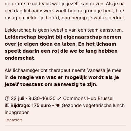
de grootste cadeaus wat je jezelf kan geven. Als je na
een dag lichaamswerk voelt hoe gegrond je bent, hoe
rustig en helder je hoofd, dan begrijp je wat ik bedoel.
Leiderschap is geen kwestie van een team aansturen.
𝗟𝗲𝗶𝗱𝗲𝗿𝘀𝗰𝗵𝗮𝗽 𝗯𝗲𝗴𝗶𝗻𝘁 𝗯𝗶𝗷 𝗲𝗶𝗴𝗲𝗻𝗮𝗮𝗿𝘀𝗰𝗵𝗮𝗽 𝗻𝗲𝗺𝗲𝗻
𝗼𝘃𝗲𝗿 𝗷𝗲 𝗲𝗶𝗴𝗲𝗻 𝗱𝗼𝗲𝗻 𝗲𝗻 𝗹𝗮𝘁𝗲𝗻. 𝗘𝗻 𝗵𝗲𝘁 𝗹𝗶𝗰𝗵𝗮𝗮𝗺
𝘀𝗽𝗲𝗲𝗹𝘁 𝗱𝗮𝗮𝗿𝗶𝗻 𝗲𝗲𝗻 𝗿𝗼𝗹 𝗱𝗶𝗲 𝘄𝗲 𝘁𝗲 𝗹𝗮𝗻𝗴 𝗵𝗲𝗯𝗯𝗲𝗻
𝗼𝗻𝗱𝗲𝗿𝘀𝗰𝗵𝗮𝘁.
Als lichaamsgericht thera­peut neemt Vanessa je mee
in 𝗱𝗲 𝗺𝗮𝗴𝗶𝗲 𝘃𝗮𝗻 𝘄𝗮𝘁 𝗲𝗿 𝗺𝗼𝗴𝗲𝗹𝗶𝗷𝗸 𝘄𝗼𝗿𝗱𝘁 𝗮𝗹𝘀 𝗷𝗲
𝗷𝗲𝘇𝗲𝗹𝗳 𝘁𝗼𝗲𝘀𝘁𝗮𝗮𝘁 𝗼𝗺 𝗮𝗮𝗻𝘄𝗲𝘇𝗶𝗴 𝘁𝗲 𝘇𝗶𝗷𝗻.
🕐 22 juli · 9u30–16u30 📍 Commons Hub Brussel
💶 Bijdrage: 175 euro -
🍽️ Gezonde vegetarische lunch
inbegrepen
Location