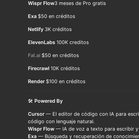
Wispr Flow
3 meses de Pro gratis
Exa
$50 en créditos
Netlify
3K créditos
ElevenLabs
100K creditos
Fal.ai
$50 en créditos
Firecrawl
10K créditos
Render
$100 en créditos
🛠
Powered By
Cursor
— El editor de código con IA para escrib
código con lenguaje natural.
Wispr Flow
— IA de voz a texto para escribir y 
Exa
— Búsqueda y recuperación de conocimie