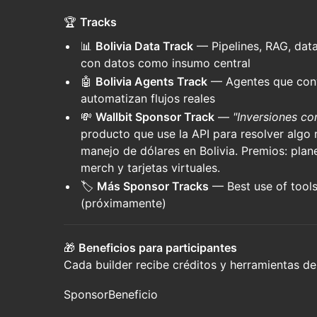
🏆
Tracks
📊
Bolivia Data Track
— Pipelines, RAG, data
con datos como insumo central
🤖
Bolivia Agents Track
— Agentes que conv
automatizan flujos reales
💸
Wallbit Sponsor Track
—
"Inversiones con
producto que use la API para resolver algo 
manejo de dólares en Bolivia. Premios: pla
merch y tarjetas virtuales.
🏷️
Más Sponsor Tracks
— Best use of tools
(próximamente)
🎁
Beneficios para participantes
Cada builder recibe créditos y herramientas d
SponsorBeneficio