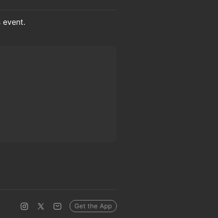
s event.
Get the App