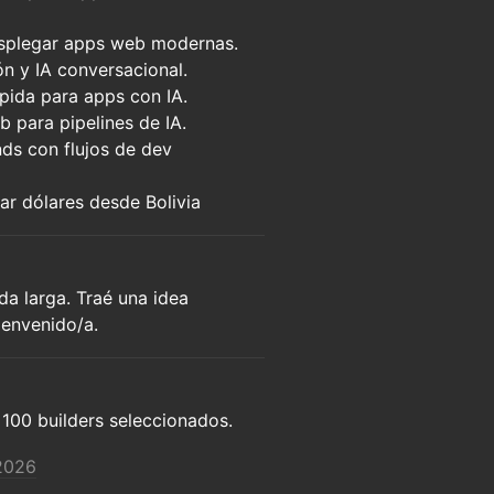
esplegar apps web modernas.
ón y IA conversacional.
pida para apps con IA.
 para pipelines de IA.
s con flujos de dev
ar dólares desde Bolivia
a larga. Traé una idea
ienvenido/a.
 100 builders seleccionados.
 2026