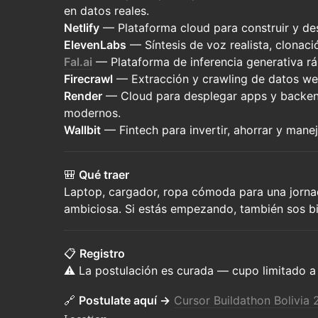
en datos reales.
Netlify
— Plataforma cloud para construir y d
ElevenLabs
— Síntesis de voz realista, clonaci
Fal.ai
— Plataforma de inferencia generativa rá
Firecrawl
— Extracción y crawling de datos web
Render
— Cloud para desplegar apps y backend
modernos.
Wallbit
— Fintech para invertir, ahorrar y manej
🎒
Qué traer
Laptop, cargador, ropa cómoda para una jornad
ambiciosa. Si estás empezando, también sos b
📋
Registro
⚠️ La postulación es curada — cupo limitado a
🔗
Postulate aquí →
Cursor Buildathon Bolivia