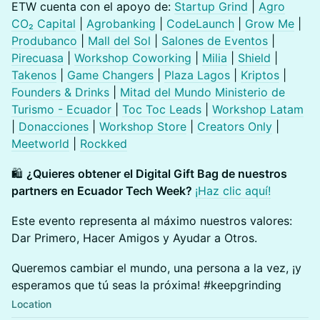
ETW cuenta con el apoyo de:
Startup Grind
|
Agro
CO₂ Capital
|
Agrobanking
|
CodeLaunch
|
Grow Me
|
Produbanco
|
Mall del Sol
|
Salones de Eventos
|
Pirecuasa
|
Workshop Coworking
|
Milia
|
Shield
|
Takenos
|
Game Changers
|
Plaza Lagos
|
Kriptos
|
Founders & Drinks
|
Mitad del Mundo
Ministerio de
Turismo - Ecuador
|
Toc Toc Leads
|
Workshop Latam
|
Donacciones
|
Workshop Store
|
Creators Only
|
Meetworld
|
Rockked
🛍️
¿Quieres obtener el Digital Gift Bag de nuestros
partners en Ecuador Tech Week?
¡Haz clic aquí!
Este evento representa al máximo nuestros valores:
Dar Primero, Hacer Amigos y Ayudar a Otros.
Queremos cambiar el mundo, una persona a la vez, ¡y
esperamos que tú seas la próxima! #keepgrinding
Location