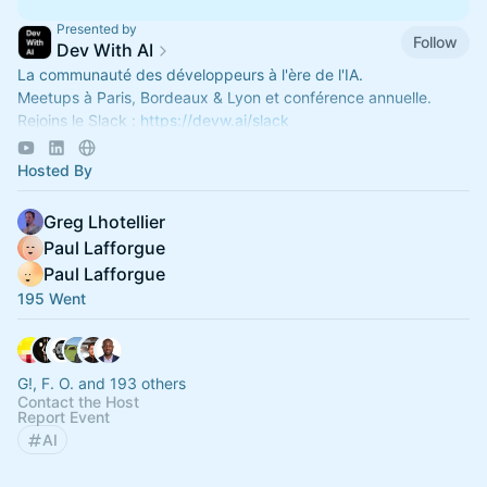
Presented by
Follow
Dev With AI
La communauté des développeurs à l'ère de l'IA.
Meetups à Paris, Bordeaux & Lyon et conférence annuelle.
Rejoins le Slack :
https://devw.ai/slack
Propose un talk :
https://devw.ai/meetup-cfp
Hosted By
Greg Lhotellier
Paul Lafforgue
Paul Lafforgue
195 Went
G!, F. O. and 193 others
Contact the Host
Report Event
AI