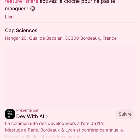
feature=share
activez la cloche pour ne pas le
manquer ! 😉
Lieu
Cap Sciences
Hangar 20, Quai de Bacalan, 33300 Bordeaux, France
Présenté par
Suivre
Dev With AI
La communauté des développeurs à l'ère de l'IA.
Meetups à Paris, Bordeaux & Lyon et conférence annuelle.
Rejoins le Slack :
https://devw.ai/slack