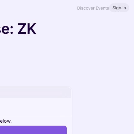
Sign In
Discover Events
se: ZK
below.
n