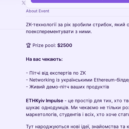
About Event
ZK-технології за рік зробили стрибок, який 
поексперементувати з ними.
🏆 Prize pool:
$2500
На вас чекають:
- Пітчі від експертів по ZK
- Networking із українськими Ethereum-білд
- Живий демо-пітч ваших продуктів
ETHKyiv Impulse
- це простір для тих, хто т
шукає однодумців. Ми чекаємо не тільки роз
маркетологів, студентів і всіх, хто хоче ст
​​Тут народжуються нові ідеї, знайомства та 