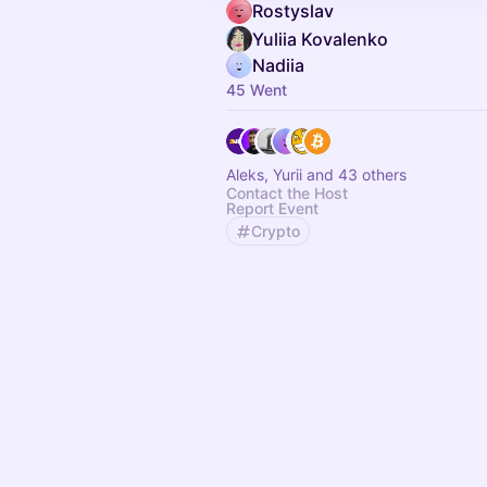
Rostyslav
Yuliia Kovalenko
Nadiia
45 Went
Aleks, Yurii and 43 others
Contact the Host
Report Event
Crypto