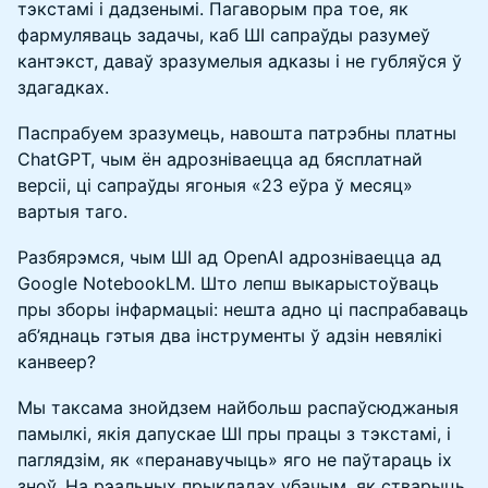
тэкстамі і дадзенымі. Пагаворым пра тое, як
фармуляваць задачы, каб ШІ сапраўды разумеў
кантэкст, даваў зразумелыя адказы і не губляўся ў
здагадках.
Паспрабуем зразумець, навошта патрэбны платны
ChatGPT, чым ён адрозніваецца ад бясплатнай
версіі, ці сапраўды ягоныя «23 еўра ў месяц»
вартыя таго.
Разбярэмся, чым ШІ ад OpenAI адрозніваецца ад
Google NotebookLM. Што лепш выкарыстоўваць
пры зборы інфармацыі: нешта адно ці паспрабаваць
аб’яднаць гэтыя два інструменты ў адзін невялікі
канвеер?
Мы таксама знойдзем найбольш распаўсюджаныя
памылкі, якія дапускае ШІ пры працы з тэкстамі, і
паглядзім, як «перанавучыць» яго не паўтараць іх
зноў. На рэальных прыкладах убачым, як стварыць