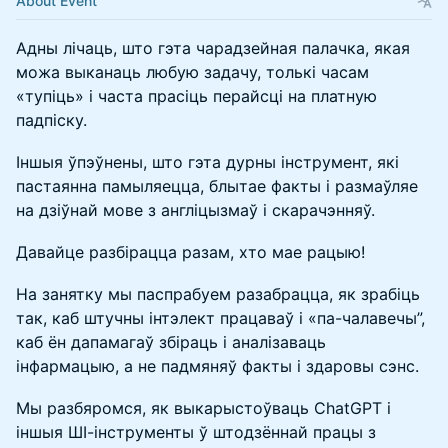
About Event
Адны лічаць, што гэта чарадзейная палачка, якая
можа выканаць любую задачу, толькі часам
«тупіць» і часта прасіць перайсці на платную
падпіску.
Іншыя ўпэўнены, што гэта дурны інструмент, які
пастаянна памыляецца, блытае факты і размаўляе
на дзіўнай мове з англіцызмаў і скарачэнняў.
Давайце разбірацца разам, хто мае рацыю!
На занятку мы паспрабуем разабрацца, як зрабіць
так, каб штучны інтэлект працаваў і «па-чалавечы”,
каб ён дапамагаў збіраць і аналізаваць
інфармацыю, а не падмяняў факты і здаровы сэнс.
Мы разбяромся, як выкарыстоўваць ChatGPT і
іншыя ШІ-інструменты ў штодзённай працы з