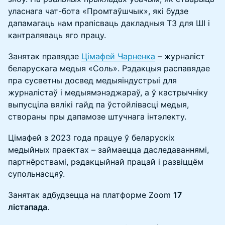
уласнага чат-бота «Промтаўшчык», які будзе
дапамагаць нам прапісваць дакладныя ТЗ для ШІ і
кантраляваць яго працу.
Занятак правядзе
Цімафей Чарненка
– журналіст
беларускага медыя «Соль». Рэдакцыя распавядае
пра сусветны досвед медыяіндустрыі для
журналістаў і медыямэнэджараў, а ў кастрычніку
выпусціла вялікі гайд па ўстойлівасці медыя,
створаны пры дапамозе штучнага інтэлекту.
Цімафей з 2023 года працуе ў беларускіх
медыйных праектах – займаецца даследаваннямі,
партнёрствамі, рэдакцыйнай працай і развіццём
супольнасцяў.
Занятак адбудзецца на платформе Zoom
17
лістапада
.