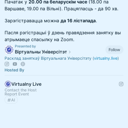
Пачатак у
20.00 па беларускім часе
(18.00 па
Варшаве, 19.00 па Вільні). Працягласць - да 90 хв.
Зарэгістравацца можна
да 16 лістапада
.
Пасля рэгістрацыі ў дзень правядзення занятку вы
атрымаеце спасылку на Zoom.
Presented by
Follow
Віртуальны Універсітэт
Расклад заняткаў Віртуальнага Універсітэту (
virtualny.live
)
Hosted By
Virtualny Live
Contact the Host
Report Event
AI