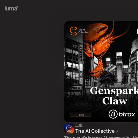
主催
The AI Collective
The world’s largest AI community. U