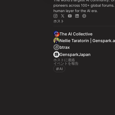
pioneers across 100+ global forums. 
human layer for the AI era.
ホスト
The AI Collective
Nellie Taratorin | Genspark.a
btrax
GensparkJapan
ホストに連絡
イベントを報告
AI