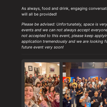
As always, food and drink, engaging conversat
will all be provided!
Please be advised: Unfortunately, space is ver
events and we can not always accept everyone 
not accepted to this event, please keep applyi
application tremendously and we are looking f
future event very soon!