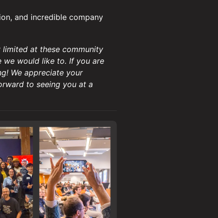
ion, and incredible company
y limited at these community
we would like to. If you are
ng! We appreciate your
orward to seeing you at a