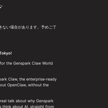

きない場合があります。予めご了
 Tokyo!
 for the Genspark Claw World
park Claw, the enterprise-ready
about OpenClaw, without the
 real talk about why Genspark
 think about AI, straight from