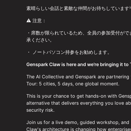
素晴らしい会話と素敵な仲間がお待ちしています
⚠️ 注意：
・席数が限られているため、全員の参加受付がで
承ください。
・ ノートパソコン持参をお勧めします。
Genspark Claw is here and we're bringing it to
The AI Collective and Genspark are partnering
Tour: 5 cities, 5 days, one global moment.
This is your chance to get hands-on with Gens
alternative that delivers everything you love 
security risk.
Join us for a live demo, guided workshop, and
Claw's architecture is changing how enterprises