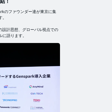
集結！
arkのファウンダー達が東京に集
す。
の設計思想、グローバル視点での
ルに語ります。