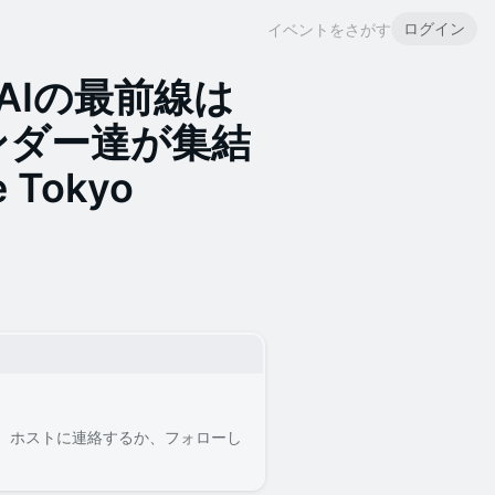
ログイン
イベントをさがす
o | AIの最前線は
ンダー達が集結
e Tokyo
。ホストに連絡するか、フォローし