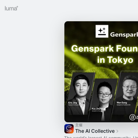
主催
The AI Collective
The world’s largest AI community. U