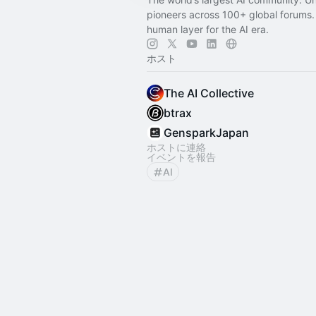
pioneers across 100+ global forums. 
human layer for the AI era.
ホスト
The AI Collective
btrax
GensparkJapan
ホストに連絡
イベントを報告
AI