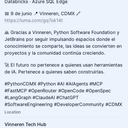
Databricks · Azure SQL Edge
📅 9 de junio 📍 Vinneren, CDMX 🔗
https://luma.com/gq7ok14t
🙏 Gracias a Vinneren, Python Software Foundation y
JetBrains por seguir impulsando espacios donde el
conocimiento se comparte, las ideas se convierten en
proyectos y la comunidad continúa creciendo.
🚀 El futuro no pertenece a quienes usan herramientas
de IA. Pertenece a quienes saben construirlas.
#PythonCDMX #Python #AI #AIAgents #MCP
#FastMCP #OpenRouter #OpenCode #OpenSpec
#LangGraph #ClaudeAI #ChatGPT
#SoftwareEngineering #DeveloperCommunity #CDMX
Location
Vinneren Tech Hub