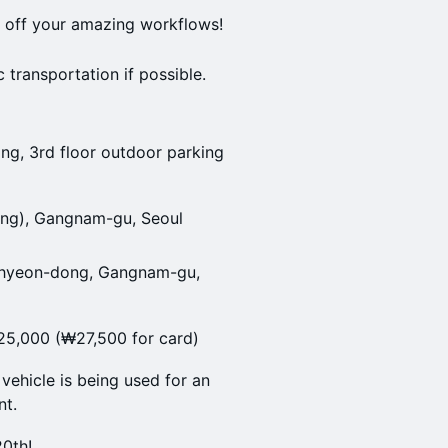
 off your amazing workflows!
c transportation if possible.
ng, 3rd floor outdoor parking
ng), Gangnam-gu, Seoul
nhyeon-dong, Gangnam-gu,
25,000 (₩27,500 for card)
vehicle is being used for an
nt.
0th!