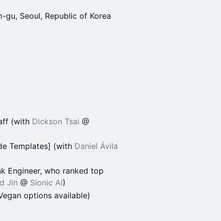
gu, Seoul, Republic of Korea
ff (with
Dickson Tsai
@
de Templates] (with
Daniel Ávila
k Engineer, who ranked top
id Jin
@
Sionic AI
)
Vegan options available)