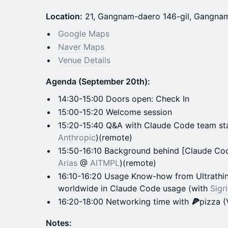
Location:
21, Gangnam-daero 146-gil, Gangnam-
Google Maps
Naver Maps
Venue Details
Agenda (September 20th):
14:30-15:00 Doors open: Check In
15:00-15:20 Welcome session
15:20-15:40 Q&A with Claude Code team sta
Anthropic
)(remote)
15:50-16:10 Background behind [Claude Co
Arias
@
AITMPL
)(remote)
16:10-16:20 Usage Know-how from Ultrathin
worldwide in Claude Code usage (with
Sigr
16:20-18:00 Networking time with
🍕
pizza (
Notes: