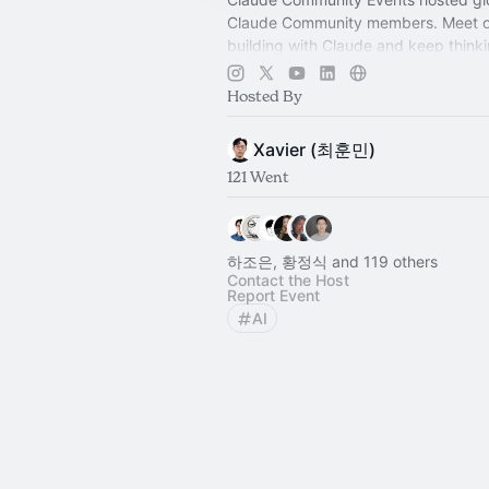
Claude Community members. Meet o
building with Claude and keep thinki
more:
https://claude.com/communit
Hosted By
Xavier (최훈민)
121 Went
하조은, 황정식 and 119 others
Contact the Host
Report Event
AI