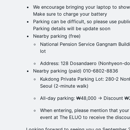
We encourage bringing your laptop to show
Make sure to charge your battery
Parking can be difficult, so please use publi
Parking details will be update soon
Nearby parking (free)
National Pension Service Gangnam Buildi
lot
Address: 128 Dosandaero (Nonhyeon-do
Nearby parking (paid) 010-6802-8836
Kukdong Private Parking Lot: 280-2 No
Seoul (2-minute walk)
All-day parking: ₩48,000 -> Discount ₩
When entering, please mention that your 
event at The ELUO to receive the discou
Looking forward to seeing you on September 2