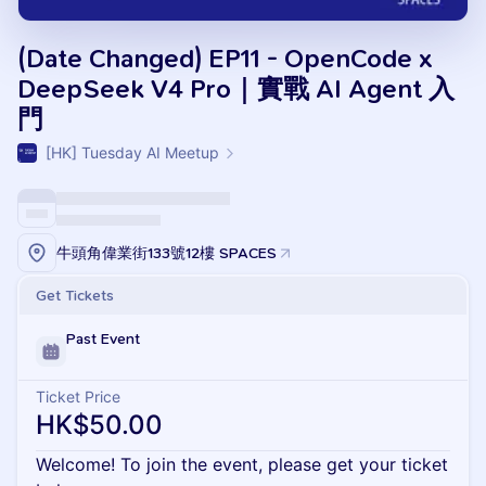
(Date Changed) EP11 - OpenCode x
DeepSeek V4 Pro｜實戰 AI Agent 入
門
[HK] Tuesday AI Meetup
牛頭角偉業街133號12樓 SPACES
Get Tickets
Past Event
Ticket Price
HK$50.00
Welcome! To join the event, please get your ticket