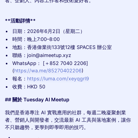
者、企劃人、內容工作者和技術愛好者。
**活動詳情**
日期：2026年6月2日（星期二）
時間：晚上7:00–8:00
地點：香港偉業街133號12樓 SPACES 辦公室
聯絡：join@aimeetup.xyz
WhatsApp： [＋852 7040 2206]
(
https://wa.me/85270402206
)
報名：
https://luma.com/xeyqgrl9
收費：HKD 50
## 關於 Tuesday AI Meetup
我們是香港專注 AI 實戰應用的社群，每週二晚凝聚創業
者、營銷人與開發者，交流最新 AI 工具與落地案例，讓你
不只聽趨勢，更學到即學即用的技巧。