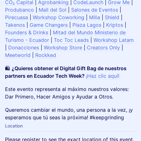
CO₂ Capital
|
Agrobanking
|
CodeLaunch
|
Grow Me
|
Produbanco
|
Mall del Sol
|
Salones de Eventos
|
Pirecuasa
|
Workshop Coworking
|
Milia
|
Shield
|
Takenos
|
Game Changers
|
Plaza Lagos
|
Kriptos
|
Founders & Drinks
|
Mitad del Mundo
Ministerio de
Turismo - Ecuador
|
Toc Toc Leads
|
Workshop Latam
|
Donacciones
|
Workshop Store
|
Creators Only
|
Meetworld
|
Rockked
🛍️
¿Quieres obtener el Digital Gift Bag de nuestros
partners en Ecuador Tech Week?
¡Haz clic aquí!
Este evento representa al máximo nuestros valores:
Dar Primero, Hacer Amigos y Ayudar a Otros.
Queremos cambiar el mundo, una persona a la vez, ¡y
esperamos que tú seas la próxima! #keepgrinding
Location
Please register to see the exact location of this event.