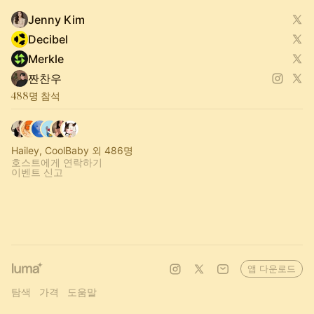
Jenny Kim
Decibel
Merkle
짠찬우
488명 참석
Hailey, CoolBaby 외 486명
호스트에게 연락하기
이벤트 신고
앱 다운로드
탐색
가격
도움말