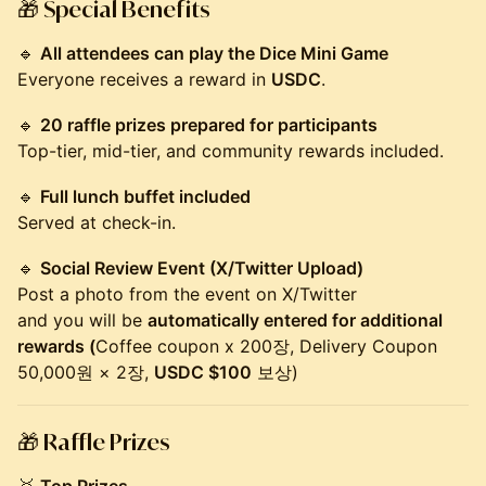
🎁
Special Benefits
🔹
All attendees can play the Dice Mini Game
Everyone receives a reward in
USDC
.
🔹
20 raffle prizes prepared for participants
Top-tier, mid-tier, and community rewards included.
🔹
Full lunch buffet included
Served at check-in.
🔹
Social Review Event (X/Twitter Upload)
Post a photo from the event on X/Twitter
and you will be
automatically entered for additional
rewards (
Coffee coupon x 200장, Delivery Coupon
50,000원 × 2장,
USDC $100
보상)
🎁
Raffle Prizes