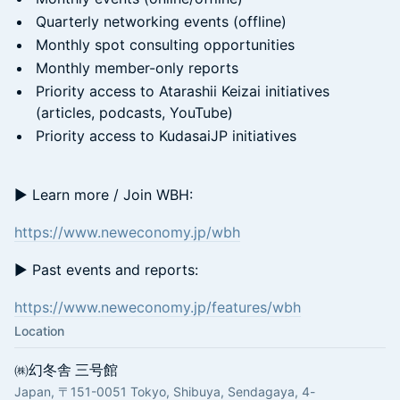
Quarterly networking events (offline)
Monthly spot consulting opportunities
Monthly member-only reports
Priority access to Atarashii Keizai initiatives
(articles, podcasts, YouTube)
Priority access to KudasaiJP initiatives
▶ Learn more / Join WBH:
https://www.neweconomy.jp/wbh
▶ Past events and reports:
https://www.neweconomy.jp/features/wbh
Location
㈱幻冬舎 三号館
Japan, 〒151-0051 Tokyo, Shibuya, Sendagaya, 4-