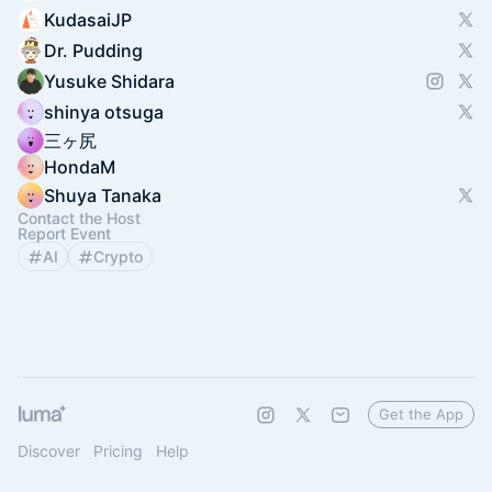
KudasaiJP
Dr. Pudding
Yusuke Shidara
shinya otsuga
三ヶ尻
HondaM
Shuya Tanaka
Contact the Host
Report Event
AI
Crypto
Get the App
Discover
Pricing
Help