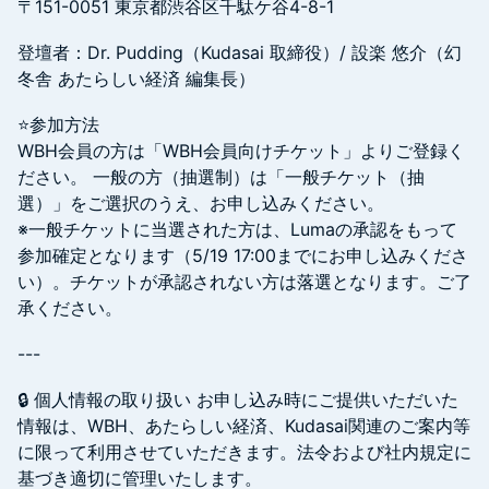
〒151-0051 東京都渋谷区千駄ケ谷4-8-1
登壇者：​Dr. Pudding（Kudasai 取締役）/ 設楽 悠介（幻
冬舎 あたらしい経済 編集長）
⭐️参加方法
WBH会員の方は「WBH会員向けチケット」よりご登録く
ださい。 一般の方（抽選制）は「一般チケット（抽
選）」をご選択のうえ、お申し込みください。
※一般チケットに当選された方は、Lumaの承認をもって
参加確定となります（5/19 17:00までにお申し込みくださ
い）。チケットが承認されない方は落選となります。ご了
承ください。
---
🔒 個人情報の取り扱い お申し込み時にご提供いただいた
情報は、WBH、あたらしい経済、Kudasai関連のご案内等
に限って利用させていただきます。法令および社内規定に
基づき適切に管理いたします。