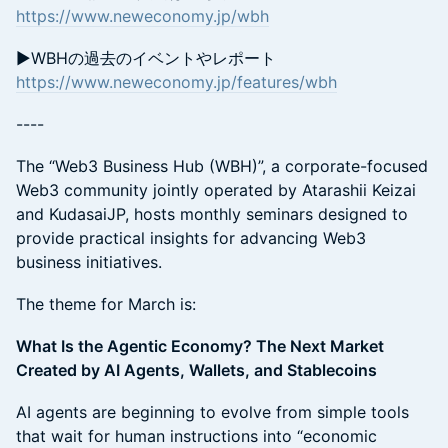
https://www.neweconomy.jp/wbh
▶WBHの過去のイベントやレポート
https://www.neweconomy.jp/features/wbh
----
The “Web3 Business Hub (WBH)”, a corporate-focused
Web3 community jointly operated by Atarashii Keizai
and KudasaiJP, hosts monthly seminars designed to
provide practical insights for advancing Web3
business initiatives.
The theme for March is:
What Is the Agentic Economy? The Next Market
Created by AI Agents, Wallets, and Stablecoins
AI agents are beginning to evolve from simple tools
that wait for human instructions into “economic