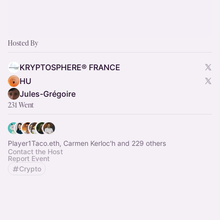
Hosted By
KRYPTOSPHERE® FRANCE
HU
Jules-Grégoire
231 Went
Player1Taco.eth, Carmen Kerloc'h and 229 others
Contact the Host
Report Event
Crypto