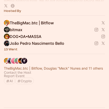
Bitflow protocol tools. We do not provide financial advice (NFA).
Hosted By
TheBigMac.btc | Bitflow
bitmax
DOG•DA•MASSA
João Pedro Nascimento Bello
13 Went
TheBigMac.btc | Bitflow, Douglas "Meck" Nunes and 11 others
Contact the Host
Report Event
AI
Crypto