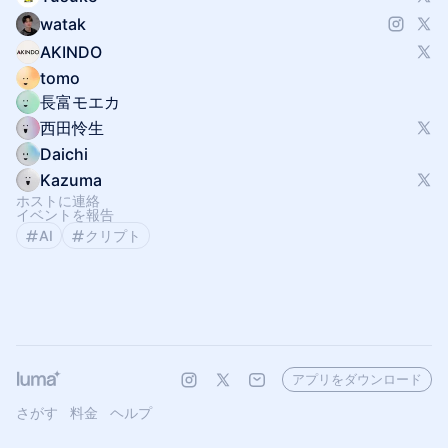
watak
AKINDO
tomo
長富モエカ
西田怜生
Daichi
Kazuma
ホストに連絡
イベントを報告
AI
クリプト
アプリをダウンロード
さがす
料金
ヘルプ