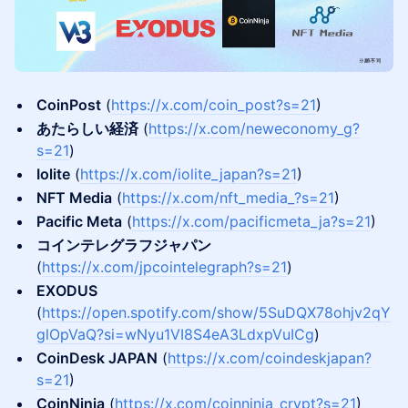
CoinPost
(
https://x.com/coin_post?s=21
)
あたらしい経済
(
https://x.com/neweconomy_g?
s=21
)
​Iolite
(
https://x.com/iolite_japan?s=21
)
NFT Media
(
https://x.com/nft_media_?s=21
)
​Pacific Meta
(
https://x.com/pacificmeta_ja?s=21
)
コインテレグラフジャパン
(
https://x.com/jpcointelegraph?s=21
)
​EXODUS
(
https://open.spotify.com/show/5SuDQX78ohjv2qY
glOpVaQ?si=wNyu1VI8S4eA3LdxpVuICg
)
CoinDesk JAPAN
(
https://x.com/coindeskjapan?
s=21
)
​CoinNinja
(
https://x.com/coinninja_crypt?s=21
)