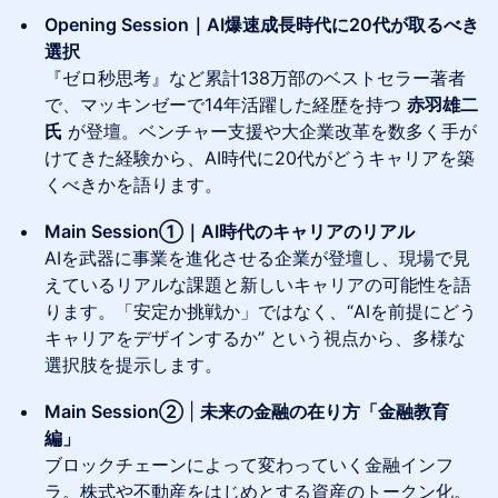
Opening Session｜AI爆速成長時代に20代が取るべき
選択
『ゼロ秒思考』など累計138万部のベストセラー著者
で、マッキンゼーで14年活躍した経歴を持つ
赤羽雄二
氏
が登壇。ベンチャー支援や大企業改革を数多く手が
けてきた経験から、AI時代に20代がどうキャリアを築
くべきかを語ります。
Main Session①｜AI時代のキャリアのリアル
AIを武器に事業を進化させる企業が登壇し、現場で見
えているリアルな課題と新しいキャリアの可能性を語
ります。「安定か挑戦か」ではなく、“AIを前提にどう
キャリアをデザインするか” という視点から、多様な
選択肢を提示します。
Main Session②
|
未来の金融の在り方「金融教育
編」
ブロックチェーンによって変わっていく金融インフ
ラ。株式や不動産をはじめとする資産のトークン化。