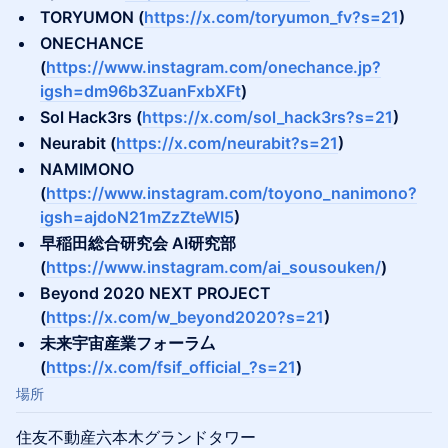
​TORYUMON (
https://x.com/toryumon_fv?s=21
)
ONECHANCE
(
https://www.instagram.com/onechance.jp?
igsh=dm96b3ZuanFxbXFt
)
​Sol Hack3rs (
https://x.com/sol_hack3rs?s=21
)
​Neurabit (
https://x.com/neurabit?s=21
)
​NAMIMONO
(
https://www.instagram.com/toyono_nanimono?
igsh=ajdoN21mZzZteWI5
)
​早稲田総合研究会 AI研究部
(
https://www.instagram.com/ai_sousouken/
)
Beyond 2020 NEXT PROJECT
(
https://x.com/w_beyond2020?s=21
)
​未来宇宙産業フォーラ厶
(
https://x.com/fsif_official_?s=21
)
場所
住友不動産六本木グランドタワー