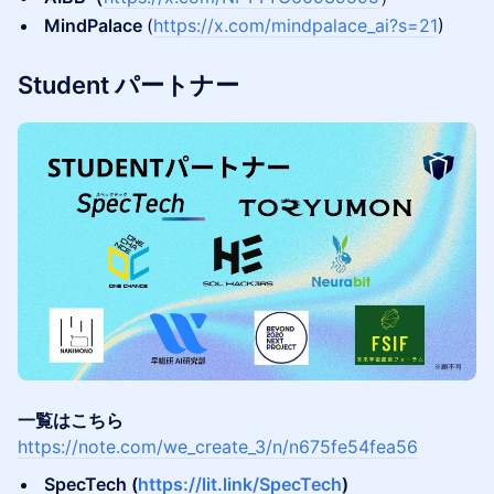
MindPalace
(
https://x.com/mindpalace_ai?s=21
)
Student パートナー
一覧はこちら
https://note.com/we_create_3/n/n675fe54fea56
SpecTech (
https://lit.link/SpecTech
)