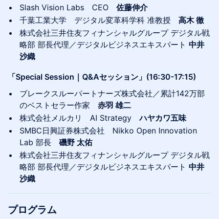
Slash Vision Labs CEO
佐藤伸介
千葉工業大学 デジタル変革科学科 准教授
高木 徹
株式会社三井住友フィナンシャルグループ デジタル戦
略部 部長代理／デジタルビジネスエキスパート
中井
沙織
「Special Session｜Q&Aセッション」(16:30-17:15)
ブレークスルーパートナーズ株式会社／累計142万部
のベストセラー作家
赤羽 雄二
株式会社メルカリ AI Strategy
ハヤカワ五味
SMBC日興証券株式会社 Nikko Open Innovation
Lab 部長
磯野 太佑
株式会社三井住友フィナンシャルグループ デジタル戦
略部 部長代理／デジタルビジネスエキスパート
中井
沙織
プログラム