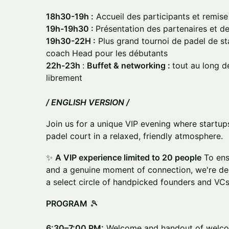
18h30-19h :
Accueil des participants et remi
19h-19h30 :
Présentation des partenaires et d
19h30-22H :
Plus grand tournoi de padel de st
coach Head pour les débutants
22h-23h
:
Buffet & networking :
tout au long d
librement
/ ENGLISH VERSION /
Join us for a unique VIP evening where startup
padel court in a relaxed, friendly atmosphere.
✨
A VIP experience limited to 20 people
To ens
and a genuine moment of connection, we're del
a select circle of handpicked founders and VCs
PROGRAM
🎾
6:30–7:00 PM:
Welcome and handout of welc