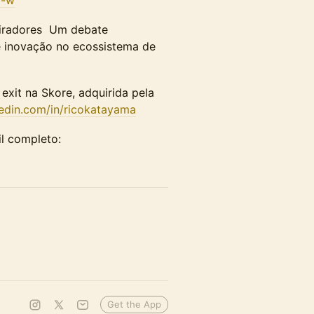
spiradores Um debate
e inovação no ecossistema de
xit na Skore, adquirida pela
kedin.com/in/ricokatayama
l completo:
Get the App