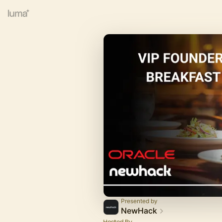
Presented by
NewHack
Hosted By