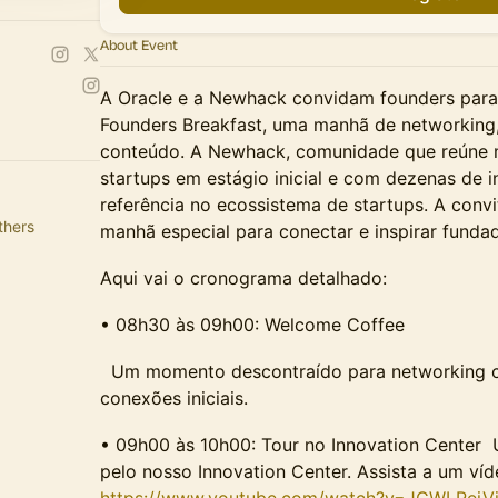
About Event
A Oracle e a Newhack convidam founders para 
Founders Breakfast, uma manhã de networking
conteúdo. A Newhack, comunidade que reúne m
startups em estágio inicial e com dezenas de in
referência no ecossistema de startups. A conv
thers
manhã especial para conectar e inspirar funda
Aqui vai o cronograma detalhado:
• 08h30 às 09h00: Welcome Coffee
Um momento descontraído para networking c
conexões iniciais.
• 09h00 às 10h00: Tour no Innovation Center U
pelo nosso Innovation Center. Assista a um víd
https://www.youtube.com/watch?v=JCWLReiV