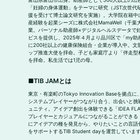
富山県富山市出身。助産師として500人以上の出
「妊婦の身体運動」をテーマに研究（JST次世代
援を受けて博士論文研究を実施）。大学院在籍中
産経験を起業シーズに株式会社MamaWell（千
業。パーソナル助産師×デジタルヘルスデータで
ビスを提供し、2025年４月より品川区で「my
に200社以上の健康保険組合・企業が導入中。文
ップ推進大使を拝命。子ども家庭庁より「伴走型
を拝命。私生活では1児の母。
​■TIB JAMとは
東京・有楽町のTokyo Innovation Base
システムプレイヤーがつながり合う、出会いと挑
ュニティ。アイデア創出を体験できる「IDEA FLAS
プレイヤーとカジュアルにつながることができる「J
にアイデアの種を発見から、やりたいことの言語
をサポートするTIB Student dayを運営していま