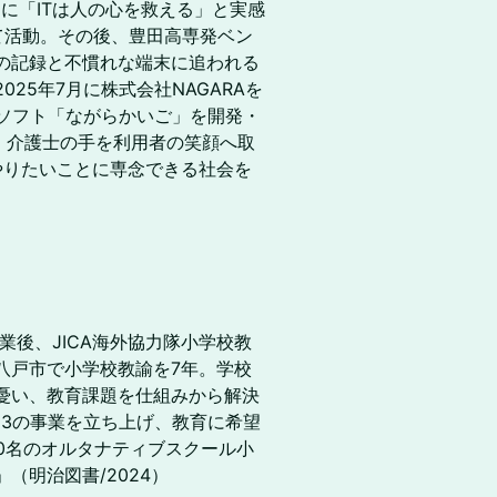
けに「ITは人の心を救える」と実感
て活動。その後、豊田高専発ベン
の記録と不慣れな端末に追われる
25年7月に株式会社NAGARAを
護ソフト「ながらかいご」を開発・
、介護士の手を利用者の笑顔へ取
「やりたいことに専念できる社会を
業後、JICA海外協力隊小学校教
八戸市で小学校教諭を7年。学校
憂い、教育課題を仕組みから解決
13の事業を立ち上げ、教育に希望
00名のオルタナティブスクール小
（明治図書/2024）