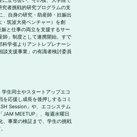
産に立ち会い、その後、大学院で
研究者挑戦的研究プログラムの支
に、自身の研究・助産師・妊娠出
葉大・筑波大発ベンチャー）を創
妊娠と仕事の両立を支援するサー
助産師」制度として連携開始。すで
部科学省よりアントレプレナーシ
相談支援事業」の有識者検討委員
を拠点に、学生同士やスタートアップエコ
戦を応援し成長を後押しするコミ
H Session」や、エコシステム
AM MEETUP」、毎週水曜日
化、事業の検証まで、学生の挑戦
す。