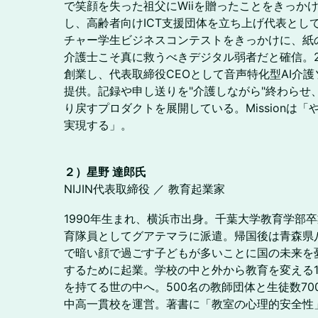
で笑顔を失った祖父にWiiを贈ったことをきっか
し、高齢者向けICT支援団体を立ち上げ代表とし
チャー学生ビジネスコンテストをきっかけに、紙
介護士こそ真に救うべきデジタル弱者だと確信。20
創業し、代表取締役CEOとして音声特化型AI介
提供。記録や申し送りを"介護しながら"終わらせ
り戻すプロダクトを展開している。Missionは
実現する」。
２）星野 達郎氏
NIJIN代表取締役 ／ 教育起業家
1990年生まれ、横浜市出身。千葉大学教育学部卒
育隊員としてグアテマラに派遣。帰国後は青森県
で暗い顔で過ごす子どもが多いことに国の未来を
するために起業。学校の中と外から教育を変える
を持てる世の中へ。500名の教師団体と生徒数7
中高一貫校を運営。著書に「教室の心理的安全性」