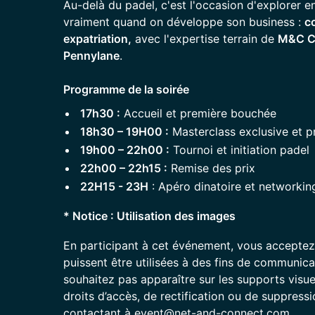
Au-delà du padel, c'est l'occasion d'explorer 
vraiment quand on développe son business :
co
expatriation,
avec l'expertise terrain de
M&C C
Pennylane
.
Programme de la soirée
17h30 :
Accueil et première bouchée
18h30 – 19H00 :
Masterclass exclusive et p
19h00 – 22h00 :
Tournoi et initiation padel
22h00 – 22h15 :
Remise des prix
22H15 - 23H
: Apéro dinatoire et networkin
* Notice : Utilisation des images
En participant à cet événement, vous acceptez
puissent être utilisées à des fins de communica
souhaitez pas apparaître sur les supports visu
droits d’accès, de rectification ou de suppres
contactant à event@net-and-connect.com.