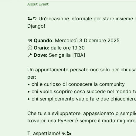
About Event
🐍🍺 Un’occasione informale per stare insieme e
Django!
📅
Quando:
Mercoledì 3 Dicembre 2025
🕗
Orario:
dalle ore 19.30
📍
Dove:
Senigallia [TBA]
Un appuntamento pensato non solo per chi usa
per:
• chi è curioso di conoscere la community
• chi vuole scoprire cosa succede nel mondo t
• chi semplicemente vuole fare due chiacchier
Che tu sia sviluppatore, appassionato o sempl
trovarci: una PyBeer è sempre il modo migliore
Ti aspettiamo! 🍻🐍