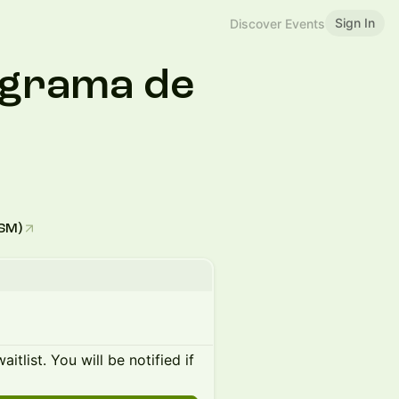
Sign In
Discover Events
ograma de
SM)
itlist. You will be notified if