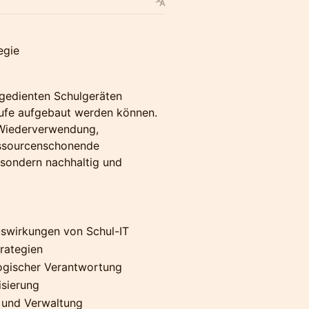
egie
sgedienten Schulgeräten
läufe aufgebaut werden können.
 Wiederverwendung,
ressourcenschonende
l, sondern nachhaltig und
swirkungen von Schul-IT
rategien
logischer Verantwortung
isierung
k und Verwaltung