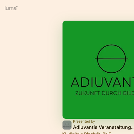
Presented by
Adiuvantis Veranstaltungen & For
KI, digitale Didaktik, BNE,