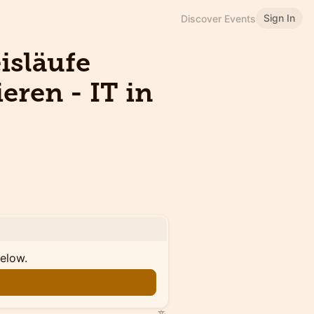
Sign In
Discover Events
isläufe
eren - IT in
below.