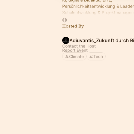
Persönlichkeitsentwicklung & Leader
Schulentwicklung & Projektmanagem
Für LK aller Schulformen. Anfänger:i
Für Kommunen & Schulträger.
Hosted By
Adiuvantis_Zukunft durch B
Contact the Host
Report Event
Climate
Tech