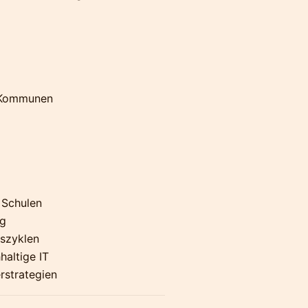
d Kommunen
n Schulen
ng
szyklen
haltige IT
rstrategien