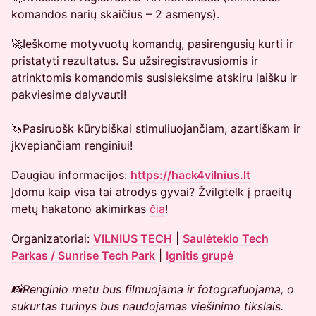
komandos narių skaičius – 2 asmenys).
🚀Ieškome motyvuotų komandų, pasirengusių kurti ir
pristatyti rezultatus. Su užsiregistravusiomis ir
atrinktomis komandomis susisieksime atskiru laišku ir
pakviesime dalyvauti!
🦄Pasiruošk kūrybiškai stimuliuojančiam, azartiškam ir
įkvepiančiam renginiui!
Daugiau informacijos:
https://hack4vilnius.lt
Įdomu kaip visa tai atrodys gyvai? Žvilgtelk į praeitų
metų hakatono akimirkas
čia
!
Organizatoriai:
VILNIUS TECH
|
Saulėtekio Tech
Parkas / Sunrise Tech Park
|
Ignitis grupė
📸Renginio metu bus filmuojama ir fotografuojama, o
sukurtas turinys bus naudojamas viešinimo tikslais.