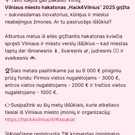
💡 Tavo idėjos gali pakeisti Vilnių.
Vilniaus miesto hakatonas
„
Hack4Vilnius
”
2025 grįžta
– sukviesdamas inovatorius, kūrėjus ir miestui
neabejingus žmones. Ar tu pasiruošęs iššūkiui?
Aštuntus metus iš eilės grįžtantis hakatonas kviečia
spręsti Vilniaus ir miesto verslų iššūkius – kad miestas
taptų dar išmanesnis 📱, švaresnis 🌿, judresnis 🏃‍♂️ ir
sveikesnis 🚲.
🏆Šiais metais pasitinkame jus su 6 000 € piniginiu
prizų fondu: Pirmos vietos nugalėtojams - 3000 €,
antros vietos nugalėtojams - 2000 € ir trečios vietos
nugalėtojams - 1000 €.
👉Susipažink su šių metų iššūkiais, kurie atkeliavo
tiesiai iš Vilniaus miesto įmonių ir organizacijų:
https://hack4vilnius.lt/#issukiai
🚀Kviečiame registruotis TIK komandas (minimalus