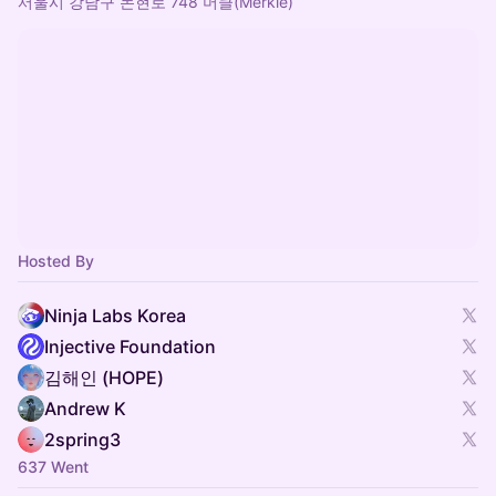
서울시 강남구 논현로 748 머클(Merkle)
Hosted By
Ninja Labs Korea
Injective Foundation
김해인 (HOPE)
Andrew K
2spring3
637 Went