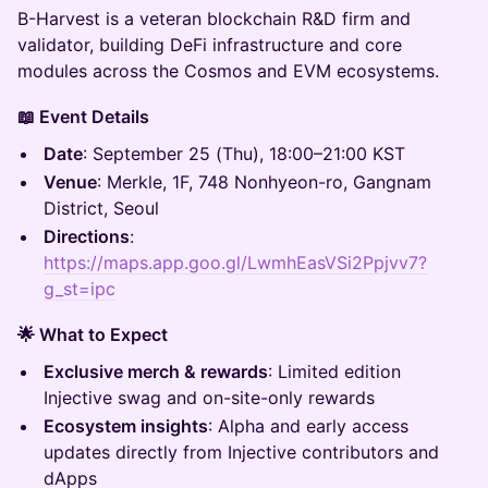
​B-Harvest is a veteran blockchain R&D firm and
validator, building DeFi infrastructure and core
modules across the Cosmos and EVM ecosystems.
📖 Event Details
Date
: September 25 (Thu), 18:00–21:00 KST
Venue
: Merkle, 1F, 748 Nonhyeon-ro, Gangnam
District, Seoul
Directions
:
https://maps.app.goo.gl/LwmhEasVSi2Ppjvv7?
g_st=ipc
🌟 What to Expect
Exclusive merch & rewards
: Limited edition
Injective swag and on-site-only rewards
Ecosystem insights
: Alpha and early access
updates directly from Injective contributors and
dApps