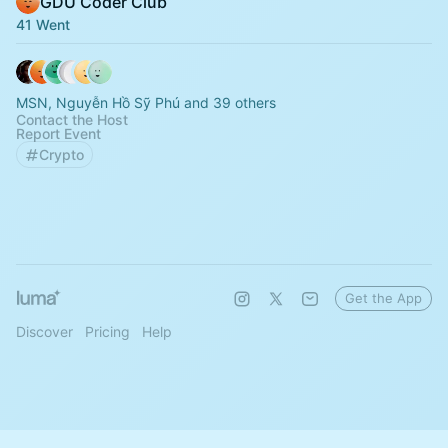
GDU Coder Club
41 Went
MSN, Nguyễn Hồ Sỹ Phú and 39 others
Contact the Host
Report Event
Crypto
Get the App
Discover
Pricing
Help