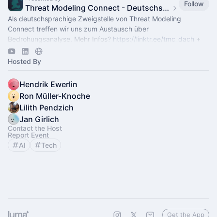
Follow
Threat Modeling Connect - Deutschsprachige Zweigstelle
Als deutschsprachige Zweigstelle von Threat Modeling
Connect treffen wir uns zum Austausch über
Bedrohungsanalyse. Mehr Infos?
https://linktr.ee/tmc_dach
+
https://lu.ma/threatmodelingconnect
Hosted By
Hendrik Ewerlin
Ron Müller-Knoche
Lilith Pendzich
Jan Girlich
Contact the Host
Report Event
AI
Tech
Get the App