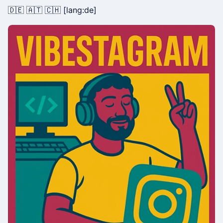
🇩🇪 🇦🇹 🇨🇭 [lang:de]