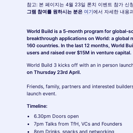
참고: 본 페이지는 4월 23일 론치 이벤트 참가 
그램 참여를 원하시는 분은
여기
에서 자세한 내용과
World Build is a 5-month program for global-s
breakthrough applications on World: a global
160 countries. In the last 12 months, World B
users and raised over $15M in venture capital.
World Build 3 kicks off with an in person launc
on Thursday 23rd April.
Friends, family, partners and interested builder
launch event.
Timeline:
6.30pm Doors open
7pm Talks from TfH, VCs and Founders
8pm Drinks, snacks and networking