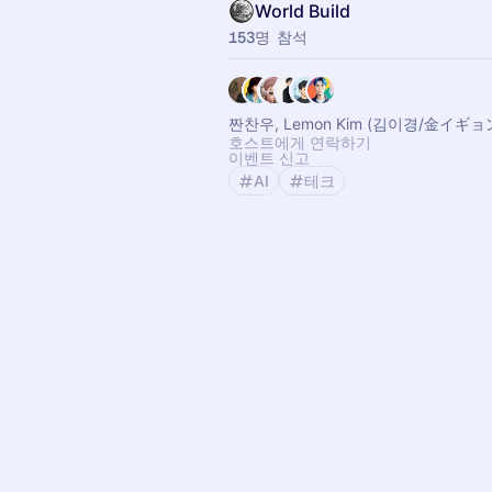
World Build
153명 참석
짠찬우, Lemon Kim (김이경/金イギョン
호스트에게 연락하기
이벤트 신고
AI
테크