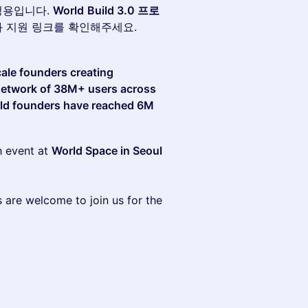
신청용입니다.
World
Build 3.0 프로
 지원 링크를 확인해주세요.
cale founders creating
 network of 38M+ users across
uild founders have reached 6M
h event at
World Space in Seoul
s are welcome to join us for the