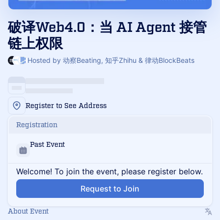
破译Web4.0：当 AI Agent 接管
链上权限
Hosted by 动察Beating, 知乎Zhihu & 律动BlockBeats
Register to See Address
Registration
Past Event
Welcome! To join the event, please register below.
Request to Join
About Event