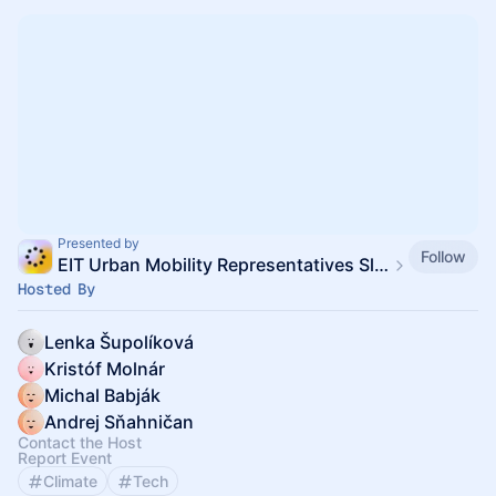
Presented by
Follow
EIT Urban Mobility Representatives Slovakia
Hosted By
Lenka Šupolíková
Kristóf Molnár
Michal Babják
Andrej Sňahničan
Contact the Host
Report Event
Climate
Tech