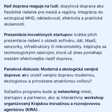
Keď doprava reaguje na ľudí:
dopytová doprava ako
flexibilné riešenie pre mestá a regióny. Integrácia do
existujúcej MHD, nákladovosť, efektivita a praktické
skúsenosti.
Prezentácie inovatívnych startupov:
krátke pitch
prezentácie riešení z oblasti softvéru, dát, MaaS,
senzoriky, infraštruktúry či mikromobility. Inšpirujte sa
technologickými nástrojmi, ktoré už dnes pomáhajú
mestám efektívnejšie riadiť dopravu.
Panelová diskusia: Moderná a ekologická verejná
doprava: a
ko urobiť verejnú dopravu modernou,
ekologickou a prirodzene atraktívnou voľbou?
Súčasťou programu bude aj
networking
miest,
startupov a partnerov, ako aj interaktívny
workshop
organizovaný Krajskou inovačnou a rozvojovovou
agentúrou
(KIRA)
.