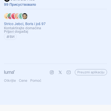
99 Присуствовало
Strico Jebci, Boris i još 97
Kontaktirajte domaćina
Prijavi događaj
ВИ
Preuzmi aplikaciju
Otkrijte
Cene
Pomoć