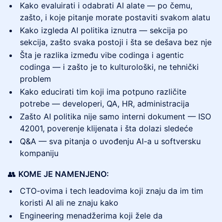
Kako evaluirati i odabrati AI alate — po čemu,
zašto, i koje pitanje morate postaviti svakom alatu
Kako izgleda AI politika iznutra — sekcija po
sekcija, zašto svaka postoji i šta se dešava bez nje
Šta je razlika između vibe codinga i agentic
codinga — i zašto je to kulturološki, ne tehnički
problem
Kako educirati tim koji ima potpuno različite
potrebe — developeri, QA, HR, administracija
Zašto AI politika nije samo interni dokument — ISO
42001, poverenje klijenata i šta dolazi sledeće
Q&A — sva pitanja o uvođenju AI-a u softversku
kompaniju
👥
KOME JE NAMENJENO:
CTO-ovima i tech leadovima koji znaju da im tim
koristi AI ali ne znaju kako
Engineering menadžerima koji žele da