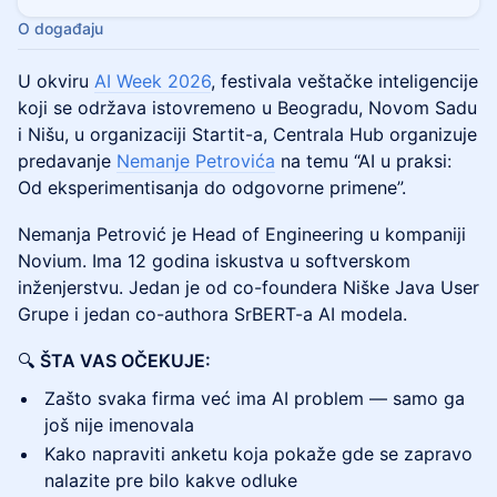
O događaju
U okviru
AI Week 2026
, festivala veštačke inteligencije
koji se održava istovremeno u Beogradu, Novom Sadu
i Nišu, u organizaciji Startit-a, Centrala Hub organizuje
predavanje
Nemanje Petrovića
na temu “AI u praksi:
Od eksperimentisanja do odgovorne primene”.
Nemanja Petrović je Head of Engineering u kompaniji
Novium. Ima 12 godina iskustva u softverskom
inženjerstvu. Jedan je od co-foundera Niške Java User
Grupe i jedan co-authora SrBERT-a AI modela.
🔍
ŠTA VAS OČEKUJE:
Zašto svaka firma već ima AI problem — samo ga
još nije imenovala
Kako napraviti anketu koja pokaže gde se zapravo
nalazite pre bilo kakve odluke