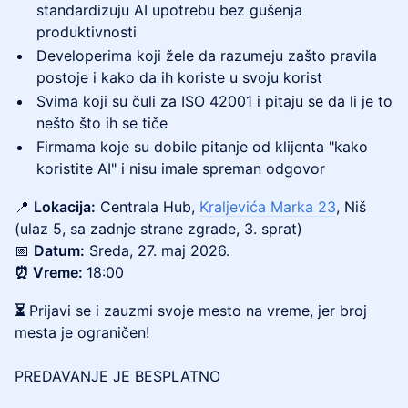
standardizuju AI upotrebu bez gušenja
produktivnosti
Developerima koji žele da razumeju zašto pravila
postoje i kako da ih koriste u svoju korist
Svima koji su čuli za ISO 42001 i pitaju se da li je to
nešto što ih se tiče
Firmama koje su dobile pitanje od klijenta "kako
koristite AI" i nisu imale spreman odgovor
📍
Lokacija:
Centrala Hub,
Kraljevića Marka 23
, Niš
(ulaz 5, sa zadnje strane zgrade, 3. sprat)
📅
Datum:
Sreda, 27. maj 2026.
⏰ Vreme:
18:00
⏳
Prijavi se i zauzmi svoje mesto na vreme, jer broj
mesta je ograničen!
PREDAVANJE JE BESPLATNO