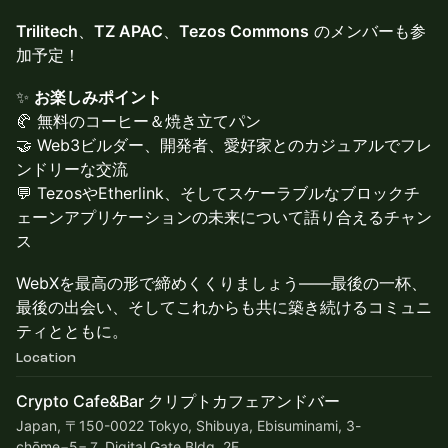
Trilitech
、
TZ APAC
、
Tezos Commons
のメンバーも参
加予定！
✨
お楽しみポイント
🥐 無料のコーヒー＆焼き立てパン
🤝 Web3ビルダー、開発者、愛好家とのカジュアルでフレ
ンドリーな交流
💬 TezosやEtherlink、そしてスケーラブルなブロックチ
ェーンアプリケーションの未来について語り合えるチャン
ス
WebXを最高の形で締めくくりましょう――最後の一杯、
最後の出会い、そしてこれからも共に築き続けるコミュニ
ティとともに。
Location
Crypto Cafe&Bar クリプトカフェアンドバー
Japan, 〒150-0022 Tokyo, Shibuya, Ebisuminami, 3-
chōme−5−７ Digital Gate Bldg, 2F