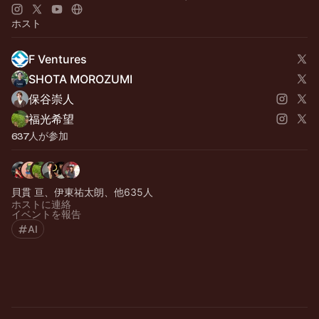
ホスト
F Ventures
SHOTA MOROZUMI
保谷崇人
福光希望
637人が参加
貝貫 亘、伊東祐太朗、他635人
ホストに連絡
イベントを報告
AI