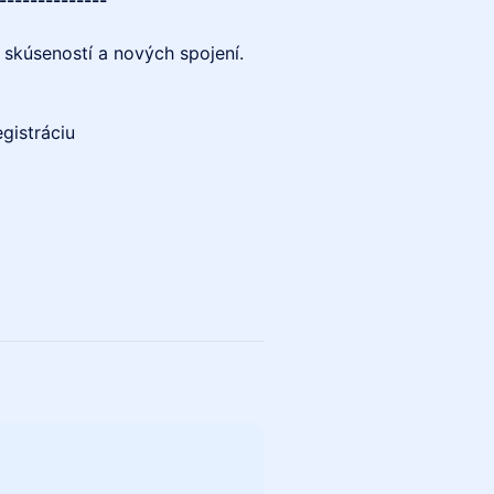
--------------
h skúseností a nových spojení.
gistráciu