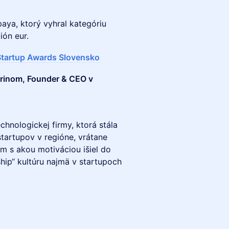
paya, ktorý vyhral kategóriu
ión eur.
Startup Awards Slovensko
urinom, Founder & CEO v
chnologickej firmy, ktorá stála
startupov v regióne, vrátane
m s akou motiváciou išiel do
ship“ kultúru najmä v startupoch