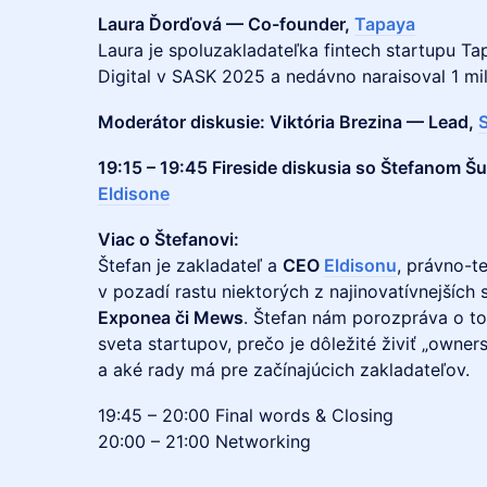
Laura Ďorďová — Co-founder,
Tapaya
Laura je spoluzakladateľka fintech startupu Ta
Digital v SASK 2025 a nedávno naraisoval 1 mil
Moderátor diskusie: Viktória Brezina — Lead,
19:15 – 19:45 Fireside diskusia so Štefanom Š
Eldisone
Viac o Štefanovi:
Štefan je zakladateľ a
CEO
Eldisonu
, právno-te
v pozadí rastu niektorých z najinovatívnejších 
Exponea či Mews
. Štefan nám porozpráva o to
sveta startupov, prečo je dôležité živiť „owner
a aké rady má pre začínajúcich zakladateľov.
19:45 – 20:00 Final words & Closing
20:00 – 21:00 Networking