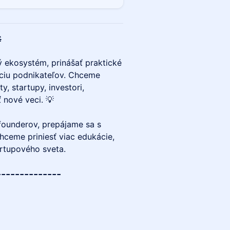

 ekosystém, prinášať praktické
áciu podnikateľov. Chceme
y, startupy, investori,
 nové veci. 💡
founderov, prepájame sa s
ceme priniesť viac edukácie,
artupového sveta.
--------------