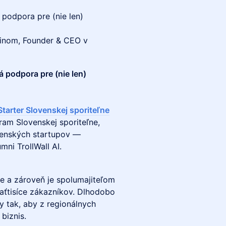
 podpora pre (nie len)
urinom, Founder & CEO v
 podpora pre (nie len)
tarter Slovenskej sporiteľne
ram Slovenskej sporiteľne,
ovenských startupov —
mni TrollWall AI.
ne a zároveň je spolumajiteľom
aťtisíce zákazníkov. Dlhodobo
y tak, aby z regionálnych
biznis.