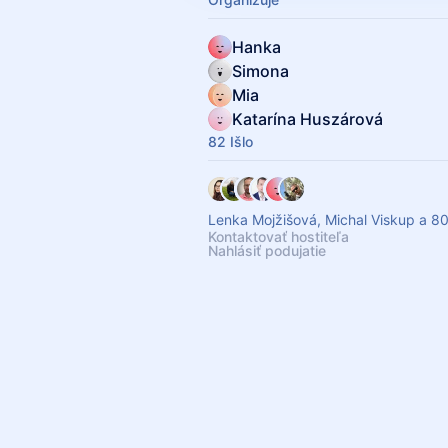
Hanka
Simona
Mia
Katarína Huszárová
82 Išlo
Lenka Mojžišová, Michal Viskup a 80
Kontaktovať hostiteľa
Nahlásiť podujatie