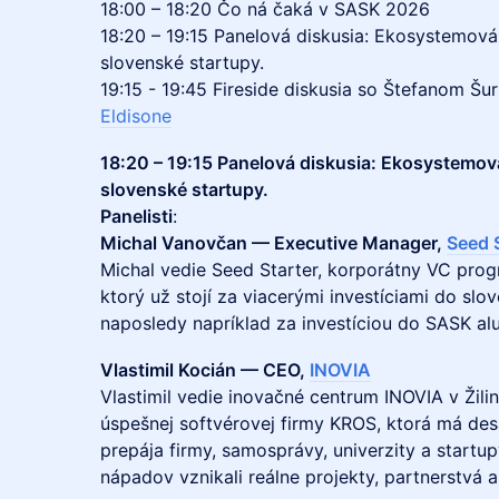
18:00 – 18:20 Čo ná čaká v SASK 2026
18:20 – 19:15 Panelová diskusia: Ekosystemová
slovenské startupy.
19:15 - 19:45 Fireside diskusia so Štefanom Š
Eldisone
18:20 – 19:15 Panelová diskusia: Ekosystemová
slovenské startupy.
Panelisti
:
Michal Vanovčan — Executive Manager,
Seed S
Michal vedie Seed Starter, korporátny VC prog
ktorý už stojí za viacerými investíciami do sl
naposledy napríklad za investíciou do SASK alu
Vlastimil Kocián — CEO,
INOVIA
Vlastimil vedie inovačné centrum INOVIA v Žili
úspešnej softvérovej firmy KROS, ktorá má des
prepája firmy, samosprávy, univerzity a startup
nápadov vznikali reálne projekty, partnerstvá a 