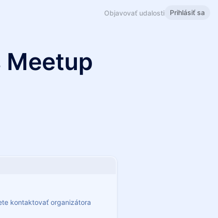
Prihlásiť sa
Objavovať udalosti
s Meetup
ete kontaktovať organizátora