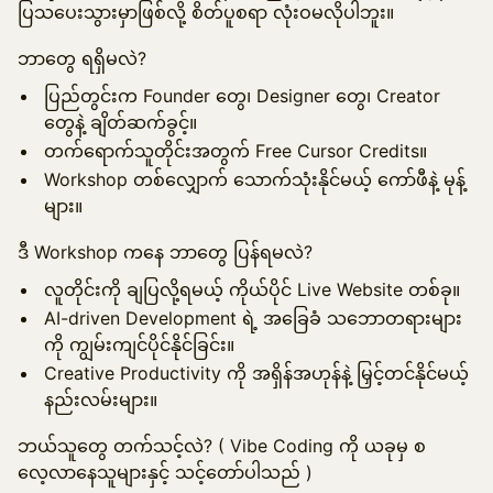
ပြသပေးသွားမှာဖြစ်လို့ စိတ်ပူစရာ လုံးဝမလိုပါဘူး။
ဘာတွေ ရရှိမလဲ?
ပြည်တွင်းက Founder တွေ၊ Designer တွေ၊ Creator
တွေနဲ့ ချိတ်ဆက်ခွင့်။
တက်ရောက်သူတိုင်းအတွက် Free Cursor Credits။
Workshop တစ်လျှောက် သောက်သုံးနိုင်မယ့် ကော်ဖီနဲ့ မုန့်
များ။
ဒီ Workshop ကနေ ဘာတွေ ပြန်ရမလဲ?
လူတိုင်းကို ချပြလို့ရမယ့် ကိုယ်ပိုင် Live Website တစ်ခု။
AI-driven Development ရဲ့ အခြေခံ သဘောတရားများ
ကို ကျွမ်းကျင်ပိုင်နိုင်ခြင်း။
Creative Productivity ကို အရှိန်အဟုန်နဲ့ မြှင့်တင်နိုင်မယ့်
နည်းလမ်းများ။
ဘယ်သူတွေ တက်သင့်လဲ? ( Vibe Coding ကို ယခုမှ စ
လေ့လာနေသူများနှင့် သင့်တော်ပါသည် )