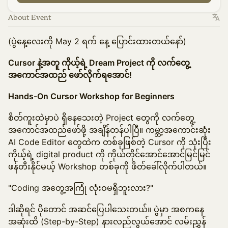
About Event
(ပွဲနေ့လေးကို May 2 ရက် နေ့ ပြောင်းထားတယ်နော်)
Cursor နဲ့အတူ ကိုယ့်ရဲ့ Dream Project ကို လက်တွေ့
အကောင်အထည် ဖော်လိုက်ရအောင်!
Hands-On Cursor Workshop for Beginners
စိတ်ကူးထဲမှာပဲ ရှိနေသေးတဲ့ Project တွေကို လက်တွေ့
အကောင်အထည်ဖော်ဖို့ အချိန်တန်ပါပြီ။ ကမ္ဘာ့အကောင်းဆုံး
AI Code Editor တွေထဲက တစ်ခုဖြစ်တဲ့ Cursor ကို သုံးပြီး
ကိုယ့်ရဲ့ digital product ကို ကိုယ်တိုင်အောင်အောင်မြင်မြင်
ဖန်တီးနိုင်မယ့် Workshop တစ်ခုကို ဖိတ်ခေါ်လိုက်ပါတယ်။
"Coding အတွေ့အကြုံ လုံးဝမရှိဘူးလား?"
ဒါဆိုရင် ပိုတောင် အဆင်ပြေပါသေးတယ်။ ပွဲမှာ အစကနေ
အဆုံးထိ (Step-by-Step) နားလည်လွယ်အောင် လမ်းညွှန်