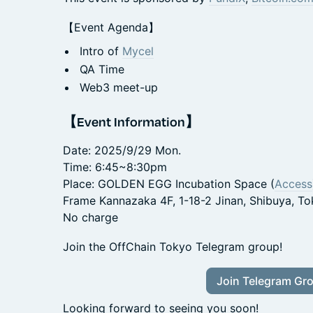
【Event Agenda】
Intro of
Mycel
QA Time
Web3 meet-up
【Event Information】
Date: 2025/9/29 Mon.
Time: 6:45~8:30pm
Place: GOLDEN EGG Incubation Space (
Access
Frame Kannazaka 4F, 1-18-2 Jinan, Shibuya, T
No charge
Join the OffChain Tokyo Telegram group!
Join Telegram Gr
Looking forward to seeing you soon!