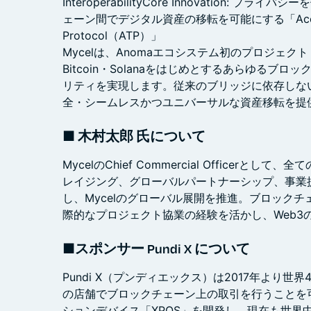
InteroperabilityCore Innovation:
ェーン間でデジタル資産の移転を可能にする「Account
Protocol（ATP）」
Mycelは、Anomaエコシステム初のプロジェクト 
Bitcoin・Solanaをはじめとするあらゆるブ
リティを実現します。従来のブリッジに依存しな
全・シームレスかつユニバーサルな資産移転を提
■ 木村太郎 氏について
MycelのChief Commercial Officer
レイジング、グローバルパートナーシップ、事業
し、Mycelのグローバル展開を推進。ブロック
際的なプロジェクト協業の経験を活かし、Web3
■スポンサー Pundi X について
Pundi X（プンディエックス）は2017年より
の店舗でブロックチェーン上の取引を行うことを
ションデバイス「XPOS」を開発し、現在も世界