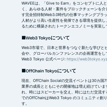
WAVEEは、「Give to Earn」をコンセプ
く、あらゆる人材・案件をブロックチェーンを介
す完全招待制Web3.0時代の仕事マッチングプラ
人材がより高い生産性を発揮できる環境を提供し
るために構築されたトークンエコノミーを実装し
■Web3 Tokyoについて
Web3市場で、日本と世界をつなぐ新たな学びと
会や、グローバルカンファレンスの企画運営をし
Web3 Tokyo 公式ページ:
https://web3tokyo.xy
■OffChain Tokyoについて
現在、OffChain Socialの交流イベントは30
業界の成長とともにその開催地は増え続けていま
れ、時にはスピーカーを交え、時にはただ交流す
でのOffChainはWeb3 Tokyo のコミュニ
す。