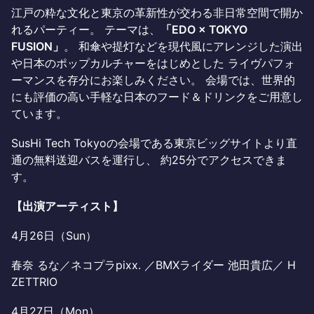
江戸の粋な文化と東京の革新性が交わる非日常空間で開か
れるパーティー。 テーマは、
「EDO × TOKYO
FUSION」
。 和傘や提灯などを現代風にアレンジした演出
や日本のポップカルチャーをはじめとした ライヴパフォ
ーマンスを存分にお楽しみください。 会場では、世界的
にも評価の高い手軽な日本のフード＆ドリンクをご用意し
ています。
SusHi Tech Tokyoの会場である東京ビッグサイトより直
通の無料送迎バスを運行し、 約25分でアクセスできま
す。
【出演アーティスト】
4月26日（Sun）
春奈 るな／ネコプラpixx. ／BMXライダー 池田貴広／ H
ZETTRIO
4月27日（Mon）