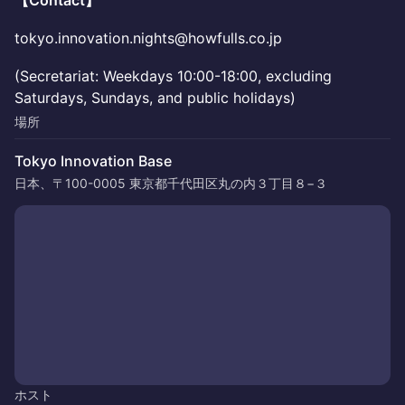
【Contact】
tokyo.innovation.nights@howfulls.co.jp
(Secretariat: Weekdays 10:00-18:00, excluding
Saturdays, Sundays, and public holidays)
場所
Tokyo Innovation Base
日本、〒100-0005 東京都千代田区丸の内３丁目８−３
ホスト