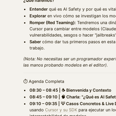
¿Qué haremos?
Entender
qué es AI Safety y por qué es vital
Explorar
en vivo cómo se investigan los mo
Romper (Red Teaming):
Tendremos una diná
Cursor para cambiar entre modelos (Claude, 
vulnerabilidades, sesgos o hacer "jailbreaks
Saber
cómo dar tus primeros pasos en esta 
trabajo.
(Nota: No necesitas ser un programador exper
las manos probando modelos en el editor).
⏱️ Agenda Completa
08:30 – 08:45 | ☕ Bienvenida y Contexto
08:45 – 09:10 | 🧠 Charla: "¿Qué es AI Safe
09:10 – 09:35 | 💡 Casos Concretos & Live
usando
Cursor y su SDK
para ejecutar un l