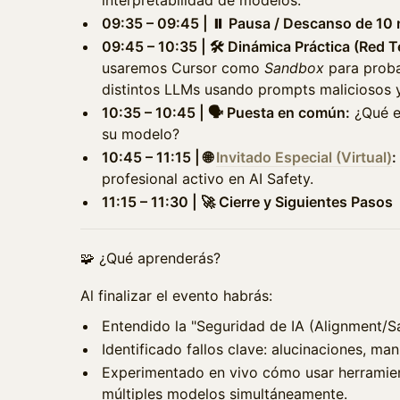
interpretabilidad de modelos.
09:35 – 09:45 | ⏸️ Pausa / Descanso de 10
09:45 – 10:35 | 🛠️ Dinámica Práctica (Red 
usaremos Cursor como
Sandbox
para proba
distintos LLMs usando prompts maliciosos y
10:35 – 10:45 | 🗣️ Puesta en común:
¿Qué e
su modelo?
10:45 – 11:15 | 🌐
Invitado Especial (Virtual)
:
profesional activo en AI Safety.
11:15 – 11:30 | 🚀 Cierre y Siguientes Pasos
🧩 ¿Qué aprenderás?
Al finalizar el evento habrás:
Entendido la "Seguridad de IA (Alignment/Sa
Identificado fallos clave: alucinaciones, ma
Experimentado en vivo cómo usar herramie
múltiples modelos simultáneamente.