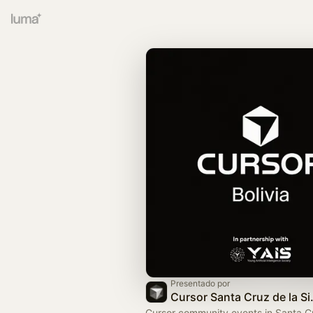
Presentado por
Cursor Santa
Cursor community events in Santa Cr