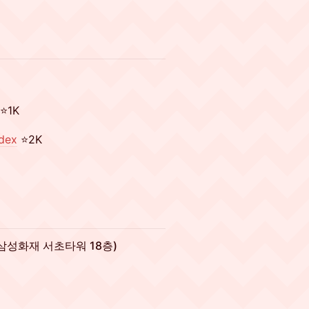
⭐1K
dex
⭐2K
 삼성화재 서초타워 18층)