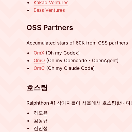
Kakao Ventures
Bass Ventures
OSS Partners
Accumulated stars of 60K from OSS partners
OmX
(Oh my Codex)
OmO
(Oh my Opencode - OpenAgent)
OmC
(Oh my Claude Code)
호스팅
Ralphthon #1 참가자들이 서울에서 호스팅합니다!
하도윤
김동규
진민성