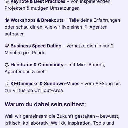
💡
Keynote & Best Practices
– von inspirierenden
Projekten & mutigen Umsetzungen
🧠
Workshops & Breakouts
– Teile deine Erfahrungen
oder schau dir an, wie wir live einen KI-Agenten
aufbauen
💬
Business Speed Dating
– vernetze dich in nur 2
Minuten pro Runde
🤝
Hands-on & Community
– mit Miro-Boards,
Agentenbau & mehr
🎶
KI-Gimmicks & Sundown-Vibes
– vom AI-Song bis
zur virtuellen Chillout-Area
Warum du dabei sein solltest:
Weil wir gemeinsam die Zukunft gestalten – bewusst,
kritisch, kollaborativ. Weil du Inspiration, Tools und