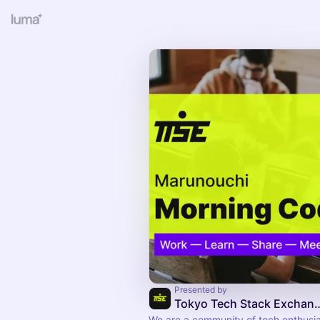
Presented by
Tokyo Tech Stac
We are a community of tech enthusias