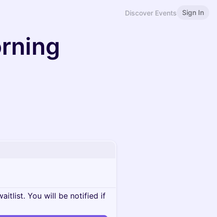
Sign In
Discover Events
rning
itlist. You will be notified if