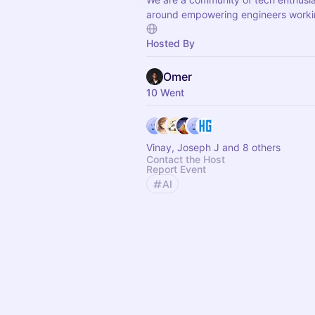
around empowering engineers worki
Hosted By
Omer
10 Went
Vinay, Joseph J and 8 others
Contact the Host
Report Event
AI