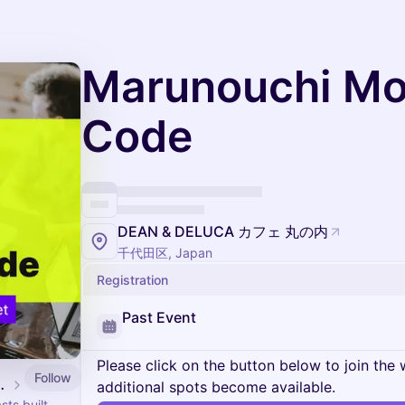
Marunouchi Mo
Code
DEAN & DELUCA カフェ 丸の内
千代田区, Japan
Registration
Past Event
Please click on the button below to join the wa
Follow
k Exchange
additional spots become available.
ts built