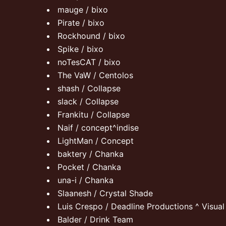
mauge / bixo
Pirate / bixo
Rockhound / bixo
Spike / bixo
noTesCAT / bixo
The VaW / Centolos
shash / Collapse
slack / Collapse
Frankitu / Collapse
Naif / concept^indise
LightMan / Concept
baktery / Chanka
Pocket / Chanka
una-i / Chanka
Slaanesh / Crystal Shade
Luis Crespo / Deadline Productions ^ Visual
Balder / Drink Team