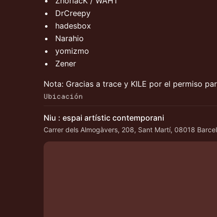
ZhorlacK / WAHT
DrCreepy
hadesbox
Narahio
yomizmo
Zener
Nota: Gracias a trace y KILE por el permiso pa
Ubicación
Niu : espai artístic contemporani
Carrer dels Almogàvers, 208, Sant Martí, 08018 Barce