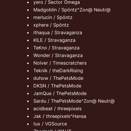
yero / Sector Omega
Madgoblin / Spöntz^Zon@ Neutr@
merlucin / Spöntz
xphere / Spöntz
ithaqua / Stravaganza
KILE / Stravaganza
TeKno / Stravaganza
Wonder / Stravaganza
Nolver / Timescratchers
Teknik / theDarkRising
duhow / ThePetsMode
DKSN / ThePetsMode
JamQue / ThePetsMode
Sardu / ThePetsMode^Zon@ Neutr@
acidbeat / threepixels
Jak / threepixels^Hansa
tux / VGSource