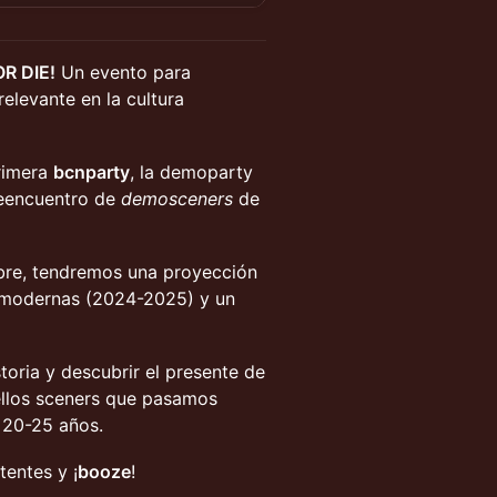
R DIE!
Un evento para
relevante en la cultura
primera
bcnparty
, la demoparty
 reencuentro de
demosceners
de
bre, tendremos una proyección
 modernas (2024-2025) y un
toria y descubrir el presente de
ellos sceners que pasamos
 20-25 años.
entes y ¡
booze
!