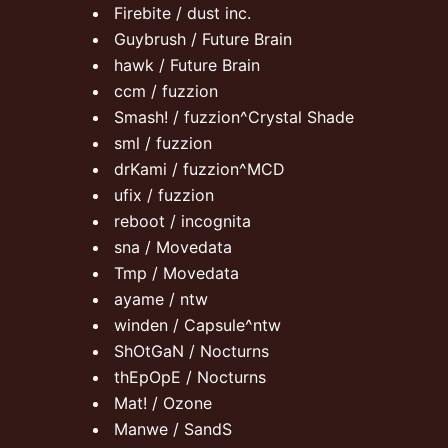
Firebite / dust inc.
Guybrush / Future Brain
hawk / Future Brain
ccm / fuzzion
Smash! / fuzzion^Crystal Shade
sml / fuzzion
drKami / fuzzion^MCD
ufix / fuzzion
reboot / incognita
sna / Movedata
Tmp / Movedata
ayame / ntw
winden / Capsule^ntw
ShOtGaN / Nocturns
thEpOpE / Nocturns
Mat! / Ozone
Manwe / SandS