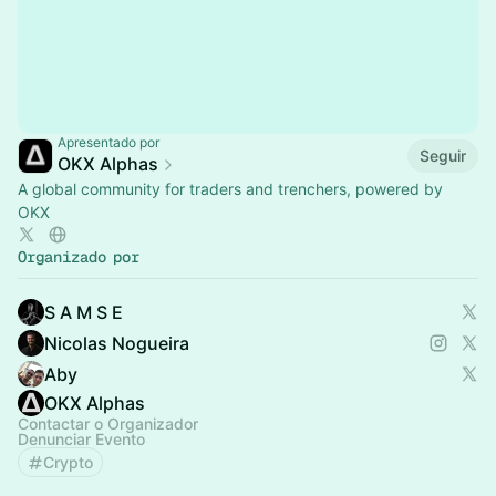
Apresentado por
Seguir
OKX Alphas
A global community for traders and trenchers, powered by
OKX
Organizado por
S A M S E
Nicolas Nogueira
Aby
OKX Alphas
Contactar o Organizador
Denunciar Evento
Crypto