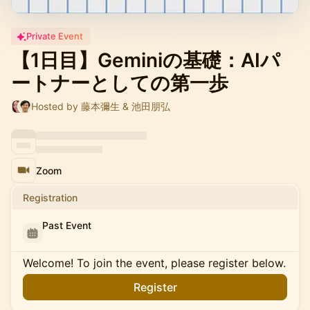
Private Event
【1日目】Geminiの基礎：AIパ
ートナーとしての第一歩
Hosted by 藤本彌生 & 池田朋弘
Zoom
Registration
Past Event
Welcome! To join the event, please register below.
Register