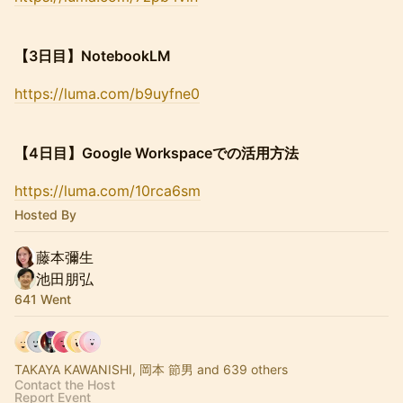
【3日目】NotebookLM
https://luma.com/b9uyfne0
【4日目】Google Workspaceでの活用方法
https://luma.com/10rca6sm
Hosted By
藤本彌生
池田朋弘
641 Went
TAKAYA KAWANISHI, 岡本 節男 and 639 others
Contact the Host
Report Event