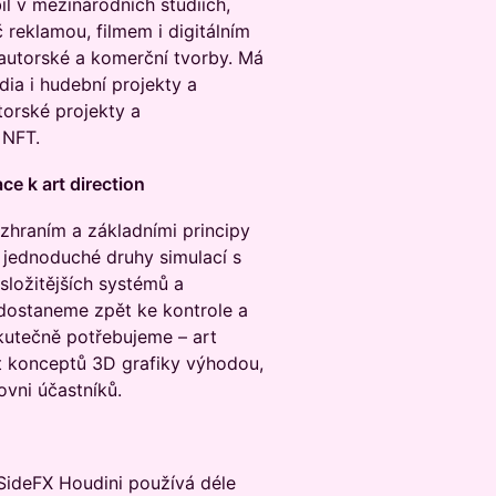
il v mezinárodních studiích,
 reklamou, filmem i digitálním
utorské a komerční tvorby. Má
dia i hudební projekty a
torské projekty a
 NFT.
e k art direction
zhraním a základními principy
 jednoduché druhy simulací s
složitějších systémů a
 dostaneme zpět ke kontrole a
skutečně potřebujeme – art
st konceptů 3D grafiky výhodou,
ovni účastníků.
 SideFX Houdini používá déle