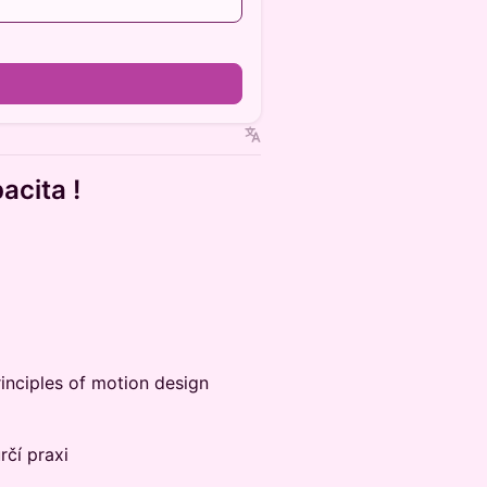
acita !
holders. Festival ticket will be
holders. Festival ticket will be
rinciples of motion design
holders. Festival ticket will be
rčí praxi