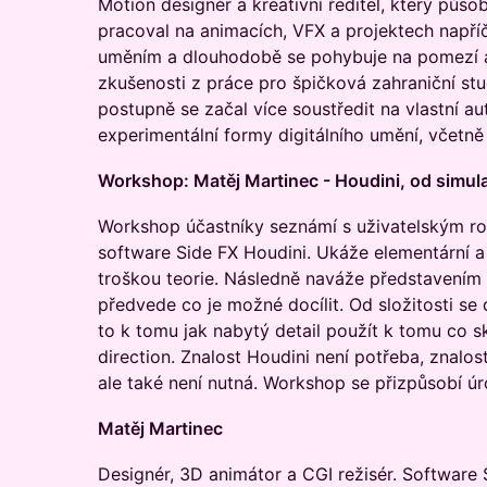
Motion designér a kreativní ředitel, který působ
pracoval na animacích, VFX a projektech napříč
uměním a dlouhodobě se pohybuje na pomezí a
zkušenosti z práce pro špičková zahraniční stu
postupně se začal více soustředit na vlastní au
experimentální formy digitálního umění, včetně
Workshop: Matěj Martinec - Houdini, od simulac
Workshop účastníky seznámí s uživatelským ro
software Side FX Houdini. Ukáže elementární a
troškou teorie. Následně naváže představením 
předvede co je možné docílit. Od složitosti se
to k tomu jak nabytý detail použít k tomu co 
direction. Znalost Houdini není potřeba, znalo
ale také není nutná. Workshop se přizpůsobí úr
Matěj Martinec
Designér, 3D animátor a CGI režisér. Software