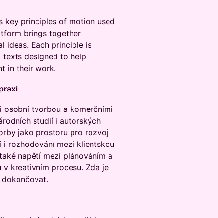
s key principles of motion used
atform brings together
l ideas. Each principle is
 texts designed to help
 in their work.
praxi
i osobní tvorbou a komerčními
rodních studií i autorských
vorby jako prostoru pro rozvoj
cí i rozhodování mezi klientskou
 také napětí mezi plánováním a
u v kreativním procesu. Zda je
i dokončovat.