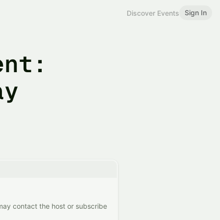
Sign In
Discover Events
ent:
ay
 may contact the host or subscribe