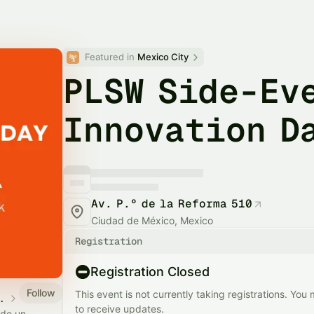
Featured in 
Mexico City
PLSW Side-Ev
Innovation D
Av. P.º de la Reforma 510
Ciudad de México, Mexico
Registration
Registration Closed
Follow
This event is not currently taking registrations. You
tem - Calendar
to receive updates.
ado un