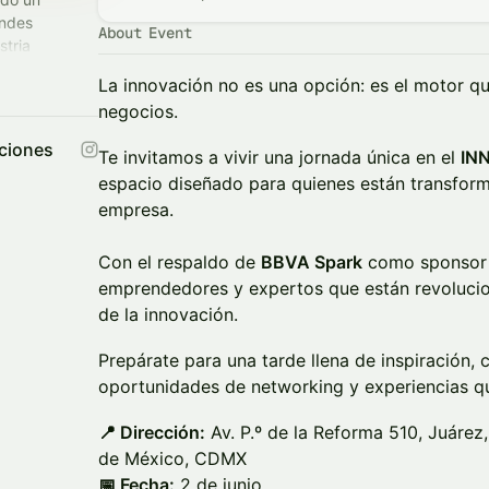
andes
About Event
stria
rking, eventos
La innovación no es una opción: es el motor qu
negocios.
ciones
Te invitamos a vivir una jornada única en el
IN
espacio diseñado para quienes están transfor
empresa.
Con el respaldo de
BBVA Spark
como sponsor p
emprendedores y expertos que están revolucio
de la innovación.
Prepárate para una tarde llena de inspiración, 
oportunidades de networking y experiencias qu
📍 Dirección:
Av. P.º de la Reforma 510, Juáre
de México, CDMX
📅 Fecha:
2 de junio