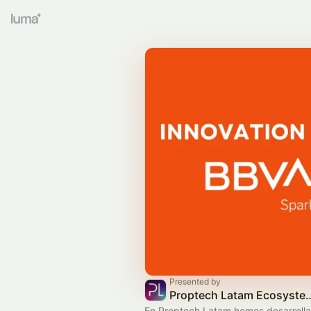
Presented by
Proptech Latam Ecosys
En Proptech Latam hemos desarroll