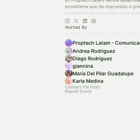
ecosistema que da respuestas a gr
problemáticas que existen en la indu
inmobiliaria y del real estate. Netwo
y contenido.
Hosted By
Proptech Latam - Comunica
Andrea Rodriguez
Diego Rodríguez
giannina
María Del Pilar Guadalupe
Karla Medina
Contact the Host
Report Event