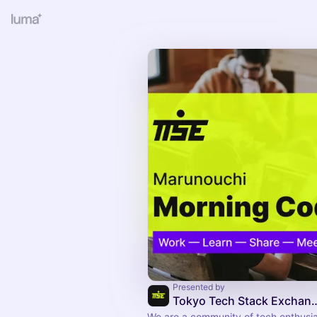
Presented by
Tokyo Tech Stac
We are a community of tech enthusias