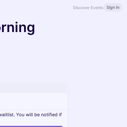
Sign In
Discover Events
rning
itlist. You will be notified if