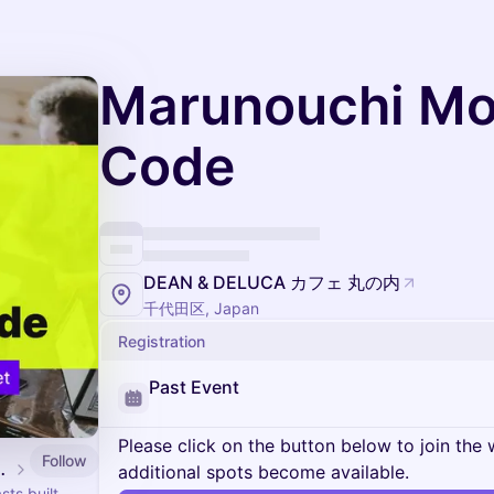
Marunouchi Mo
Code
DEAN & DELUCA カフェ 丸の内
千代田区, Japan
Registration
Past Event
Please click on the button below to join the wa
Follow
k Exchange
additional spots become available.
ts built